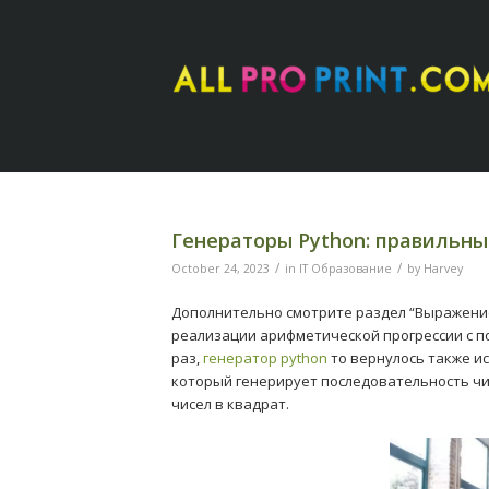
Генераторы Python: правильные
/
/
October 24, 2023
in
IT Образование
by
Harvey
Дополнительно смотрите раздел “Выражение
реализации арифметической прогрессии с п
раз,
генератор python
то вернулось также ис
который генерирует последовательность чи
чисел в квадрат.