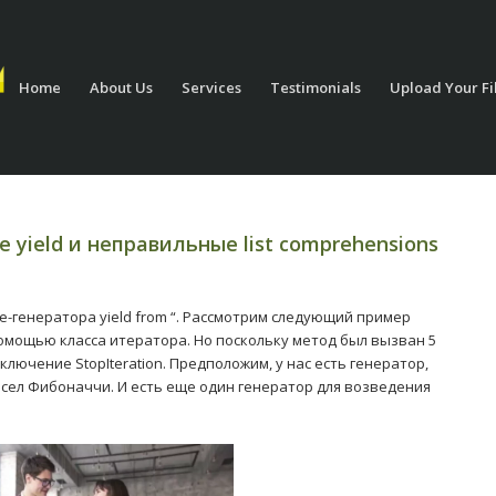
Home
About Us
Services
Testimonials
Upload Your Fi
 yield и неправильные list comprehensions
-генератора yield from “. Рассмотрим следующий пример
омощью класса итератора. Но поскольку метод был вызван 5
ключение StopIteration. Предположим, у нас есть генератор,
сел Фибоначчи. И есть еще один генератор для возведения