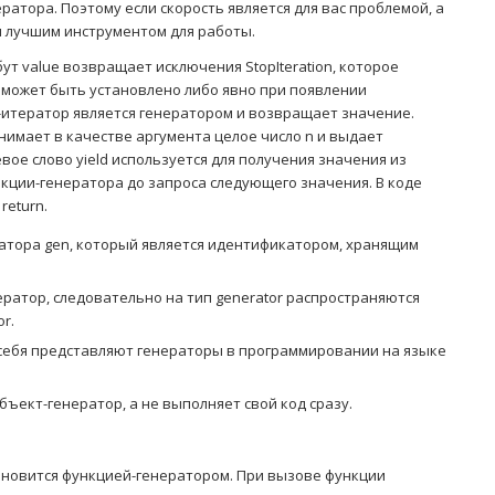
атора. Поэтому если скорость является для вас проблемой, а
ся лучшим инструментом для работы.
ут value возвращает исключения StopIteration, которое
 может быть установлено либо явно при появлении
од-итератор является генератором и возвращает значение.
инимает в качестве аргумента целое число n и выдает
евое слово yield используется для получения значения из
кции-генератора до запроса следующего значения. В коде
return.
ратора gen, который является идентификатором, хранящим
ератор, следовательно на тип generator распространяются
or.
з себя представляют генераторы в программировании на языке
ъект-генератор, а не выполняет свой код сразу.
тановится функцией-генератором. При вызове функции