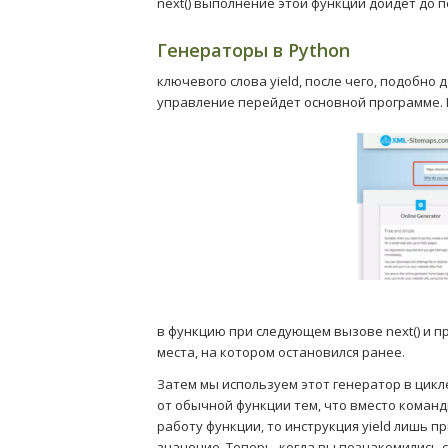
next() выполнение этой функции дойдет до 
Генераторы в Python
ключевого слова yield, после чего, подобно д
управление перейдет основной программе. 
в функцию при следующем вызове next() и п
места, на котором остановился ранее.
Затем мы используем этот генератор в цикле
от обычной функции тем, что вместо команды 
работу функции, то инструкция yield лишь п
значение. Теперь, когда вы познакомились