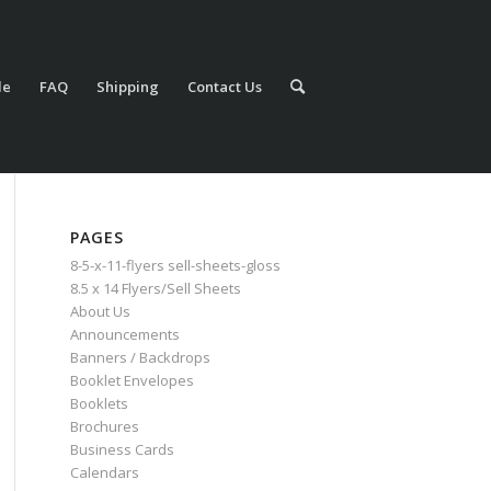
le
FAQ
Shipping
Contact Us
PAGES
8-5-x-11-flyers sell-sheets-gloss
8.5 x 14 Flyers/Sell Sheets
About Us
Announcements
Banners / Backdrops
Booklet Envelopes
Booklets
Brochures
Business Cards
Calendars