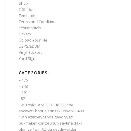
Shop
T-Shirts
Templates
Terms and Conditions
Testimonials
Tickets
Upload Your File
USPS/EDDM
Vinyl-Stickers
Yard Signs
CATEGORIES
– 176
– 348
– 591
187
1win Aviator yüksək uduşlar və
səxavətli bonusların tək ünvanı – 489
1win Azərbaycanda qeydiyyat:
bukmeker kontorunun saytına daxil
olun və 1win AZ-da qeydiyyatdan