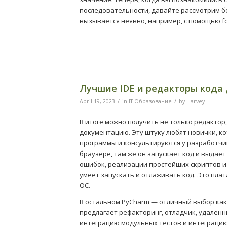
последовательности, давайте рассмотрим б
вызывается неявно, например, с помощью f
Лучшие IDE и редакторы кода
/
/
April 19, 2023
in
IT Образование
by
Harvey
В итоге можно получить не только редактор
документацию. Эту штуку любят новички, ко
программы и консультируются у разработчик
браузере, там же он запускает код и выдает
ошибок, реализации простейших скриптов и и
умеет запускать и отлаживать код. Это пла
ОС.
В остальном PyCharm — отличный выбор как
предлагает рефакторинг, отладчик, удаленн
интеграцию модульных тестов и интеграцию 