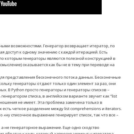
льными возможностями. Генератор возвращает итератор, по
я доступ к одному значению с каждой итерацией. Есть
по которым генераторы являются полезной конструкцией в
осмысление) оказывается как бы не в тему при переводе на
ля представления бесконечного потока данных. Бесконечные
кольку генераторы отдают только один элемент за раз, они
ых. В Python просто генераторы и генераторы списков –
генератором списка, в английском варианте звучит как “list
тношения не имеет. Эта проблема замечена только в
есть четкое разделение между list comprehensions и iterators.
то «ну списочное выражение генерирует список, так что все –
 а не генераторное выражение. Еще одно сходство
ит обратно к коду, который запросил элемент у итератора.