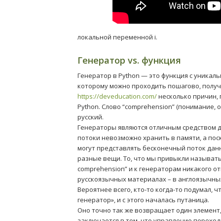
локальной переменной i.
Генератор vs. функция
Генератор в Python — это функция с уника
которому можно проходить пошагово, получа
https://deveducation.com/
несколько причин, 
Python. Слово “comprehension” (понимание, 
русский.
Генераторы являются отличным средством д
потоки невозможно хранить в памяти, а пос
могут представлять бесконечный поток данн
разные вещи. То, что мы привыкли называть 
comprehension” и к генераторам никакого о
русскоязычных материалах – в англоязычных 
Вероятнее всего, кто-то когда-то подумал, ч
генератор», и с этого началась путаница.
Оно точно так же возвращает один элемент,
заключается в том, что управление переход