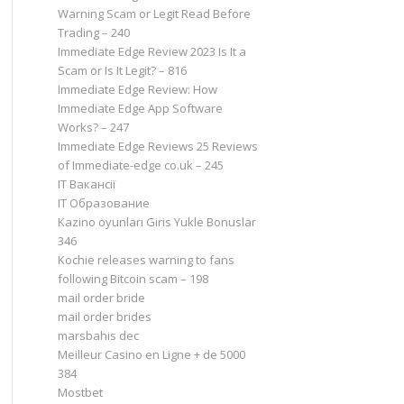
Warning Scam or Legit Read Before
Trading – 240
Immediate Edge Review 2023 Is It a
Scam or Is It Legit? – 816
Immediate Edge Review: How
Immediate Edge App Software
Works? – 247
Immediate Edge Reviews 25 Reviews
of Immediate-edge co.uk – 245
IT Вакансії
IT Образование
Kazino oyunları Giris Yukle Bonuslar
346
Kochie releases warning to fans
following Bitcoin scam – 198
mail order bride
mail order brides
marsbahis dec
Meilleur Casino en Ligne + de 5000
384
Mostbet