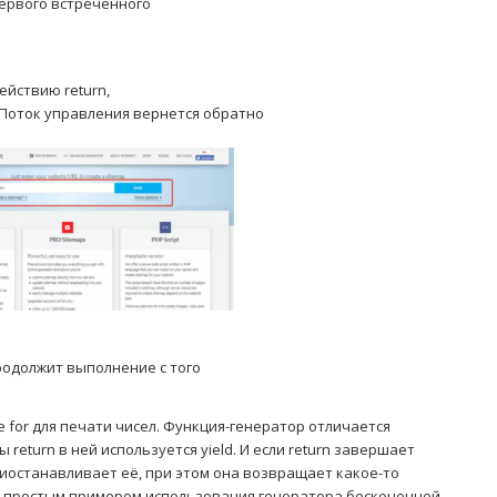
первого встреченного
ействию return,
Поток управления вернется обратно
родолжит выполнение с того
 for для печати чисел. Функция-генератор отличается
return в ней используется yield. И если return завершает
риостанавливает её, при этом она возвращает какое-то
 с простым примером использования генератора бесконечной