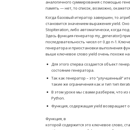
аналогичного суммирования с помощью генер
память — нет, то список, возможно, окажет
Когда базовый итератор завершен, то атриб
становится значением выражения yield. Оно
StopIteration, либо автоматически, когда п
Здесь функция-генератор my_generator() пр
последовательность чисел от 0 до n-1. Ключ
генератора и приостановки выполнения фун
выше ключевое слово yield очень похоже на 
Для этого сперва создается объект гене
состояние генератора.
Так как генератор – это “улучшенный” ит
такие же ограничения как и тип тип iterat
В этом уроке мы с вами разберем, что и
Python.
Функция, содержащая yield возвращает об
Функция, в
которой содержится это ключевое слово, с