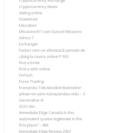
Cryptocurrency exchange
Cryptocurrency News
dating online
Download
Education
Elitcasino411 com Güncel Elitcasino
Adresi 7
Exchanger
Factori care ne afectează șansele de
câștig la casino online P 933
find a bride
find a wife online
FinTech
Forex Trading
Françesko Totti Mostbet Bukmeker
şirkəti-nın yeni nümayəndəsi oldu – 3
Generative AI
GOO dec
Immediate Edge Canada Is this
automated system legitimate in the
first place? – 865
Immediate Edge Review 2022