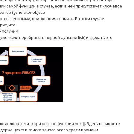
ии самой функции в случае, если в ней присутствует ключевое
тор (generator-object).
тся ленивыми, они экономят память. В таком случае
рит, что
о получим
уже были перебраны в первой функции list() и сделать это
последовательно при вызове функции next(). Здесь вы можете
одержащихся в списке заняло около трети времени