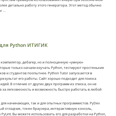
олее детально работу этого генератора. Этот метод обычно
or …
 для Python ИТИГИК
, компилятор, дебагер, но и полноценную «умную»
торые только начали изучать Python, тестируют простенькие
ов и студентов поопытнее. Python Tutor запускается в
 результат его работы. Сайт хорошо подходит для поиска
дей. В отличие от других двух программ из списка, он не
та за легковесность и возможность быстро работать в любой
 для начинающих, так и для опытных программистов. PyDev
ый отладчик, токен браузера, интерактивную консоль,
PyLint. Вы можете использовать его для разработки на Python,