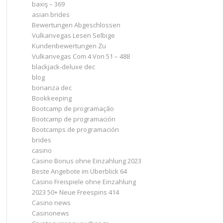
baxış – 369
asian brides
Bewertungen Abgeschlossen
Vulkanvegas Lesen Selbige
Kundenbewertungen Zu
Vulkanvegas Com 4 Von 51 – 488
blackjack-deluxe dec
blog
bonanza dec
Bookkeeping
Bootcamp de programação
Bootcamp de programación
Bootcamps de programación
brides
casino
Casino Bonus ohne Einzahlung 2023 ️
Beste Angebote im Überblick 64
Casino Freispiele ohne Einzahlung
2023 50+ Neue Freespins 414
Casino news
Casinonews