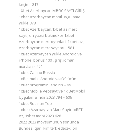
keçin – 817
1Xbet Azerbaycan MƏRC SAYTI GİRİŞ
1xbet azerbaycan mobil uygulama
yukle 878
1xbet Azerbaycan,1xbet az merc
saytı, en yaxsi bukmeker 1xbet
Azerbaycan merc oyunlari, 1xbet az,
Azerbaycan merc saytlari – 581
1xBet Azərbaycan yükle Android və
iPhone: bonus 100 , giriş, idman
mərcləri – 451
1xbet Casino Russia
1xBet mobil Android və iOS üçün
1xBet proqramını endirin – 99
1xBet Mobile Vebsayt Və 1x Bet Mobil
Uygulama Indir 2023 794 – 606
1xbet Russian Top
1xbet: Azərbaycan Mərc Saytı 1xBET
Az, 1xbet mobi 2023 626
2022 2023 mövsümünün sonunda
Bundesliqanı kim tərk edəcək: ön