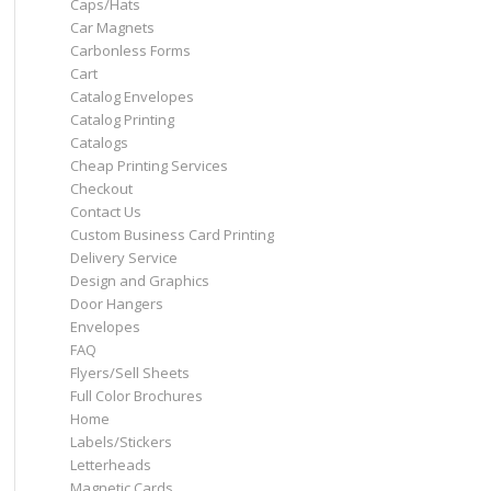
Caps/Hats
Car Magnets
Carbonless Forms
Cart
Catalog Envelopes
Catalog Printing
Catalogs
Cheap Printing Services
Checkout
Contact Us
Custom Business Card Printing
Delivery Service
Design and Graphics
Door Hangers
Envelopes
FAQ
Flyers/Sell Sheets
Full Color Brochures
Home
Labels/Stickers
Letterheads
Magnetic Cards