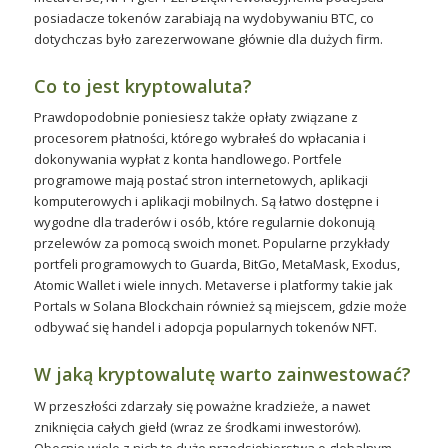
posiadacze tokenów zarabiają na wydobywaniu BTC, co
dotychczas było zarezerwowane głównie dla dużych firm.
Co to jest kryptowaluta?
Prawdopodobnie poniesiesz także opłaty związane z
procesorem płatności, którego wybrałeś do wpłacania i
dokonywania wypłat z konta handlowego. Portfele
programowe mają postać stron internetowych, aplikacji
komputerowych i aplikacji mobilnych. Są łatwo dostępne i
wygodne dla traderów i osób, które regularnie dokonują
przelewów za pomocą swoich monet. Popularne przykłady
portfeli programowych to Guarda, BitGo, MetaMask, Exodus,
Atomic Wallet i wiele innych. Metaverse i platformy takie jak
Portals w Solana Blockchain również są miejscem, gdzie może
odbywać się handel i adopcja popularnych tokenów NFT.
W jaką kryptowalutę warto zainwestować?
W przeszłości zdarzały się poważne kradzieże, a nawet
zniknięcia całych giełd (wraz ze środkami inwestorów).
Obecnie wiele z nich to duże przedsiębiorstwa o globalnym