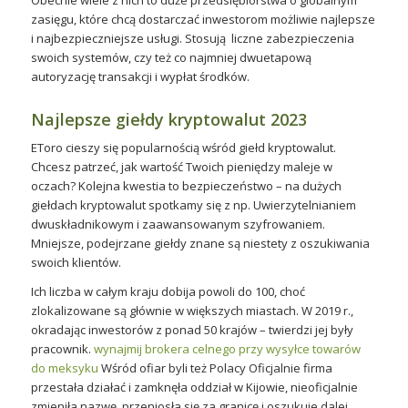
zasięgu, które chcą dostarczać inwestorom możliwie najlepsze
i najbezpieczniejsze usługi. Stosują liczne zabezpieczenia
swoich systemów, czy też co najmniej dwuetapową
autoryzację transakcji i wypłat środków.
Najlepsze giełdy kryptowalut 2023
EToro cieszy się popularnością wśród giełd kryptowalut.
Chcesz patrzeć, jak wartość Twoich pieniędzy maleje w
oczach? Kolejna kwestia to bezpieczeństwo – na dużych
giełdach kryptowalut spotkamy się z np. Uwierzytelnianiem
dwuskładnikowym i zaawansowanym szyfrowaniem.
Mniejsze, podejrzane giełdy znane są niestety z oszukiwania
swoich klientów.
Ich liczba w całym kraju dobija powoli do 100, choć
zlokalizowane są głównie w większych miastach. W 2019 r.,
okradając inwestorów z ponad 50 krajów – twierdzi jej były
pracownik.
wynajmij brokera celnego przy wysyłce towarów
do meksyku
Wśród ofiar byli też Polacy Oficjalnie firma
przestała działać i zamknęła oddział w Kijowie, nieoficjalnie
zmieniła nazwę, przeniosła się za granicę i oszukuje dalej.