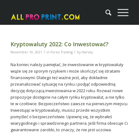
Kryptowaluty 2022: Co Inwestować?
/
/
November 10, 2021
in
Forex Trading
by
Harvey
Na koniec należy pamiętać, że inwestowanie w kryptowaluty
wiąże się ze sporym ryzykiem i może skończyć się stratami
finansowymi. Dlatego też ważne jest, aby dokładnie
przeanalizować sytuację na rynku i podjąć odpowiednią
decyzję dotyczącą inwestowania w 2022 roku. Rozważ nowe
propozycje dostępne na całym rynku kryptowalut, a nie tylko
te w czołówce. Bezpieczeństwo zawsze na pierwszym miejscu
Inwestując w kryptowaluty, musisz przede wszystkim
pomyśleć o bezpieczeństwie. Upewnij się, że wybrałeś
wiarygodnego i sprawdzonego partnera. Jeśli firma obiecuje Ci
gwarantowane zarobki, to znaczy, że nie jest uczciwa.