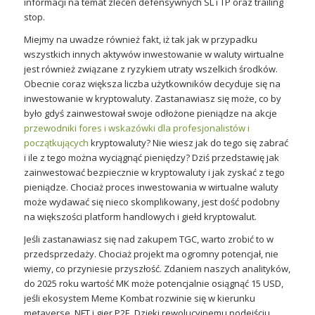
informacji na temat zleceń defensywnych SL i TP oraz trailing
stop.
Miejmy na uwadze również fakt, iż tak jak w przypadku
wszystkich innych aktywów inwestowanie w waluty wirtualne
jest również związane z ryzykiem utraty wszelkich środków.
Obecnie coraz większa liczba użytkowników decyduje się na
inwestowanie w kryptowaluty. Zastanawiasz się może, co by
było gdyś zainwestował swoje odłożone pieniądze na akcje
przewodniki fores i wskazówki dla profesjonalistów i
początkujących
kryptowaluty? Nie wiesz jak do tego się zabrać
i ile z tego można wyciągnąć pieniędzy? Dziś przedstawię jak
zainwestować bezpiecznie w kryptowaluty i jak zyskać z tego
pieniądze. Chociaż proces inwestowania w wirtualne waluty
może wydawać się nieco skomplikowany, jest dość podobny
na większości platform handlowych i giełd kryptowalut.
Jeśli zastanawiasz się nad zakupem TGC, warto zrobić to w
przedsprzedaży. Chociaż projekt ma ogromny potencjał, nie
wiemy, co przyniesie przyszłość. Zdaniem naszych analityków,
do 2025 roku wartość MK może potencjalnie osiągnąć 15 USD,
jeśli ekosystem Meme Kombat rozwinie się w kierunku
metaverse, NFT i gier P2E. Dzięki rewolucyjnemu podejściu