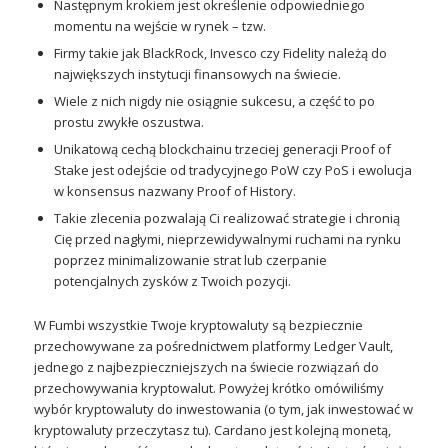
Następnym krokiem jest określenie odpowiedniego
momentu na wejście w rynek – tzw.
Firmy takie jak BlackRock, Invesco czy Fidelity należą do
największych instytucji finansowych na świecie.
Wiele z nich nigdy nie osiągnie sukcesu, a część to po
prostu zwykłe oszustwa.
Unikatową cechą blockchainu trzeciej generacji Proof of
Stake jest odejście od tradycyjnego PoW czy PoS i ewolucja
w konsensus nazwany Proof of History.
Takie zlecenia pozwalają Ci realizować strategie i chronią
Cię przed nagłymi, nieprzewidywalnymi ruchami na rynku
poprzez minimalizowanie strat lub czerpanie
potencjalnych zysków z Twoich pozycji.
W Fumbi wszystkie Twoje kryptowaluty są bezpiecznie
przechowywane za pośrednictwem platformy Ledger Vault,
jednego z najbezpieczniejszych na świecie rozwiązań do
przechowywania kryptowalut. Powyżej krótko omówiliśmy
wybór kryptowaluty do inwestowania (o tym, jak inwestować w
kryptowaluty przeczytasz tu). Cardano jest kolejną monetą,