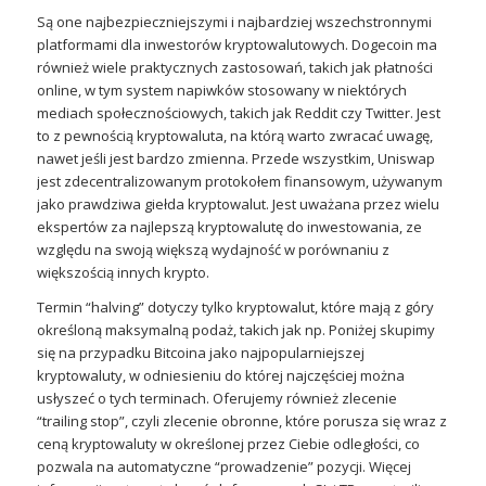
Są one najbezpieczniejszymi i najbardziej wszechstronnymi
platformami dla inwestorów kryptowalutowych. Dogecoin ma
również wiele praktycznych zastosowań, takich jak płatności
online, w tym system napiwków stosowany w niektórych
mediach społecznościowych, takich jak Reddit czy Twitter. Jest
to z pewnością kryptowaluta, na którą warto zwracać uwagę,
nawet jeśli jest bardzo zmienna. Przede wszystkim, Uniswap
jest zdecentralizowanym protokołem finansowym, używanym
jako prawdziwa giełda kryptowalut. Jest uważana przez wielu
ekspertów za najlepszą kryptowalutę do inwestowania, ze
względu na swoją większą wydajność w porównaniu z
większością innych krypto.
Termin “halving” dotyczy tylko kryptowalut, które mają z góry
określoną maksymalną podaż, takich jak np. Poniżej skupimy
się na przypadku Bitcoina jako najpopularniejszej
kryptowaluty, w odniesieniu do której najczęściej można
usłyszeć o tych terminach. Oferujemy również zlecenie
“trailing stop”, czyli zlecenie obronne, które porusza się wraz z
ceną kryptowaluty w określonej przez Ciebie odległości, co
pozwala na automatyczne “prowadzenie” pozycji. Więcej