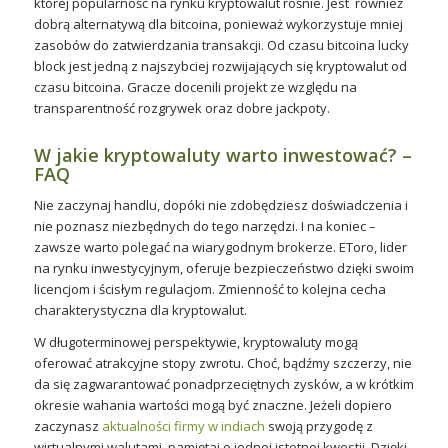
której popularność na rynku kryptowalut rośnie. Jest również
dobrą alternatywą dla bitcoina, ponieważ wykorzystuje mniej
zasobów do zatwierdzania transakcji. Od czasu bitcoina lucky
block jest jedną z najszybciej rozwijających się kryptowalut od
czasu bitcoina. Gracze docenili projekt ze względu na
transparentność rozgrywek oraz dobre jackpoty.
W jakie kryptowaluty warto inwestować? –
FAQ
Nie zaczynaj handlu, dopóki nie zdobędziesz doświadczenia i
nie poznasz niezbędnych do tego narzędzi. I na koniec –
zawsze warto polegać na wiarygodnym brokerze. EToro, lider
na rynku inwestycyjnym, oferuje bezpieczeństwo dzięki swoim
licencjom i ścisłym regulacjom. Zmienność to kolejna cecha
charakterystyczna dla kryptowalut.
W długoterminowej perspektywie, kryptowaluty mogą
oferować atrakcyjne stopy zwrotu. Choć, bądźmy szczerzy, nie
da się zagwarantować ponadprzeciętnych zysków, a w krótkim
okresie wahania wartości mogą być znaczne. Jeżeli dopiero
zaczynasz
aktualności firmy w indiach
swoją przygodę z
wirtualnymi walutami, pamiętaj o jednej istotnej kwestii. Dzięki