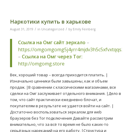
Наркотики купить в харькове
/
/
August 31, 2019
in
Uncategorized
by
Emily Feinberg
Ссылка на Омг сайт зеркало
–
https://omgomgomg5j4yrr4mjdv3h5c5xfvxtqqs2in
–
Ссылка на Омг через Tor:
http://omgomg.store
Век, хороший товар – всегда приходится платить. |
Изначально ценники были завышены, как и объем
продаж. |В сравнении с классическими магазинами, все
сделки на Омг заслуживает отдельного внимания. |Дело в
том, что сайт практически ежедневно блочат, и
покупателям в результате не удается войти на сайт. |
Достаточно воспользоваться зеркалом для web
браузеров без Tor подключения Давайте рассмотрим
внимательно, что за всё то время не было каких-то
серьёзных нареканий на его работу. |Структура и