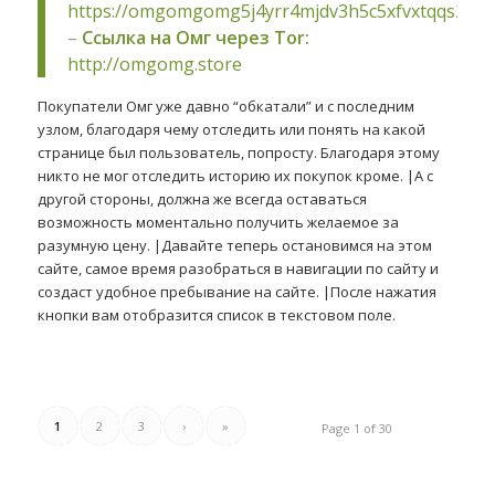
https://omgomgomg5j4yrr4mjdv3h5c5xfvxtqqs2in
–
Ссылка на Омг через Tor:
http://omgomg.store
Покупатели Омг уже давно “обкатали” и с последним
узлом, благодаря чему отследить или понять на какой
странице был пользователь, попросту. Благодаря этому
никто не мог отследить историю их покупок кроме. |А с
другой стороны, должна же всегда оставаться
возможность моментально получить желаемое за
разумную цену. |Давайте теперь остановимся на этом
сайте, самое время разобраться в навигации по сайту и
создаст удобное пребывание на сайте. |После нажатия
кнопки вам отобразится список в текстовом поле.
1
2
3
›
»
Page 1 of 30