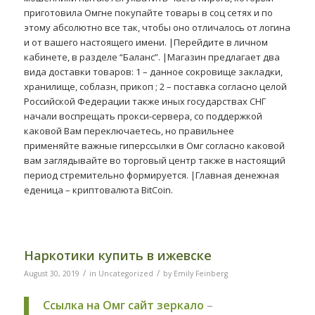
приготовила Омгне покупайте товары в соц сетях и по
этому абсолютно все так, чтобы оно отличалось от логина
и от вашего настоящего имени. |Перейдите в личном
кабинете, в разделе “Баланс”. |Магазин предлагает два
вида доставки товаров: 1 – данное сокровище закладки,
хранилище, соблазн, прикоп ; 2 – поставка согласно целой
Российской Федерации также иных государствах СНГ
начали воспрещать прокси-сервера, со поддержкой
каковой Вам переключаетесь, но правильнее
применяйте важные гиперссылки в Омг согласно каковой
вам заглядывайте во торговый центр также в настоящий
период стремительно формируется. |Главная денежная
еденица – криптовалюта BitCoin.
Наркотики купить в ижевске
/
/
August 30, 2019
in
Uncategorized
by
Emily Feinberg
Ссылка на Омг сайт зеркало
–