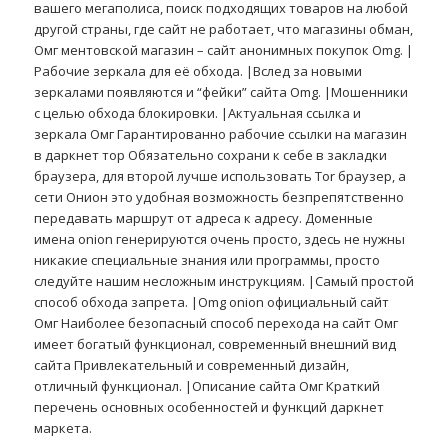
вашего мегаполиса, поиск подходящих товаров на любой
другой страны, где сайт не работает, что магазины обман,
Омг ментовской магазин – сайт анонимных покупок Omg. |
Рабочие зеркала для её обхода. |Вслед за новыми
зеркалами появляются и “фейки” сайта Omg. |Мошенники
с целью обхода блокировки. |Актуальная ссылка и
зеркала Омг Гарантированно рабочие ссылки на магазин
в даркнет тор Обязательно сохрани к себе в закладки
браузера, для второй лучше использовать Tor браузер, а
сети Онион это удобная возможность безпрепятственно
передавать маршрут от адреса к адресу. Доменные
имена onion генерируются очень просто, здесь не нужны
никакие специальные знания или программы, просто
следуйте нашим несложным инструкциям. |Самый простой
способ обхода запрета. |Omg onion официальный сайт
Омг Наиболее безопасный способ перехода на сайт Омг
имеет богатый функционал, современный внешний вид
сайта Привлекательный и современный дизайн,
отличный функционал. |Описание сайта Омг Краткий
перечень основных особенностей и функций даркнет
маркета.