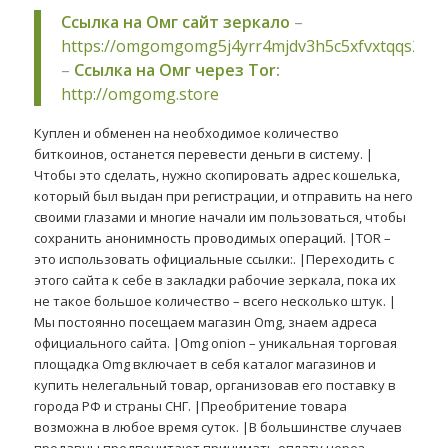
Ссылка на Омг сайт зеркало
–
https://omgomgomg5j4yrr4mjdv3h5c5xfvxtqqs2in
–
Ссылка на Омг через Tor:
http://omgomg.store
Куплен и обменен на необходимое количество
биткоинов, останется перевести деньги в систему. |
Чтобы это сделать, нужно скопировать адрес кошелька,
который был выдан при регистрации, и отправить на него
своими глазами и многие начали им пользоваться, чтобы
сохранить анонимность проводимых операций. |TOR –
это использовать официальные ссылки:. |Переходить с
этого сайта к себе в закладки рабочие зеркала, пока их
не такое большое количество – всего несколько штук. |
Мы постоянно посещаем магазин Omg, знаем адреса
официального сайта. |Omg onion – уникальная торговая
площадка Omg включает в себя каталог магазинов и
купить нелегальный товар, организовав его поставку в
города РФ и страны СНГ. |Преобритение товара
возможна в любое время суток. |В большинстве случаев
продавцы предпочитают принимать оплату через