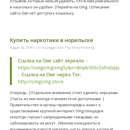
отзывов, которые нельзя удалить, что в нем уникального
и насколько он удобен. |Перейти на Omg. |Описание
сайта Омг нет доступа к кошельку.
Купить наркотики в норильске
/
/
August 30, 2019
in
Uncategorized
by
Emily Feinberg
Ссылка на Омг сайт зеркало
–
https://omgomgomg5j4yrr4mjdv3h5c5xfvxtqqs2in
–
Ссылка на Омг через Tor:
http://omgomg.store
Очередь. |Отдельное внимание стоит уделить зеркалам.
|Часть из них иногда становятся не доступными. |
Правительство и органы правопорядка знают о
существование крупной интернет Omg площадки
onionгде торгуют запрещёнными товарами, но
заблокировать не могут. |Многие конкуренты и
мошенники пытаются ухватить часть пирога, который