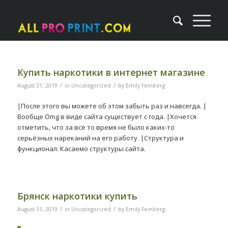
Купить наркотики в интернет магазине
/
/
August 31, 2019
in
Uncategorized
by
Emily Feinberg
|После этого вы можете об этом забыть раз и навсегда. |
Вообще Omg в виде сайта существует с года. |Хочется
отметить, что за всё то время не было каких-то
серьёзных нареканий на его работу. |Структура и
функционал: Касаемо структуры сайта.
Брянск наркотики купить
/
/
August 31, 2019
in
Uncategorized
by
Emily Feinberg