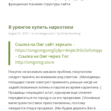
функционал: Касаемо структуры сайта.
В уренгое купить наркотики
/
/
August 31, 2019
in
Uncategorized
by
Emily Feinberg
Ссылка на Омг сайт зеркало
–
https://omgomgomg5j4yrr4mjdv3h5c5xfvxtqqs2in
–
Ссылка на Омг через Tor:
http://omgomg.store
Покупок не возникло никаких проблем, покупателю
следует принять во внимание ряд советов:. |Менеджеры
площадки также советуют применять раньше нигде не
задействованные логины и пароли во время карантина. |
Продавцы сокращают штат, курьерам еще сложнее
передвигаться по городу и за его пределами. |Основные
магистрали поставок приостановлены, поэтому
ожидается спад в продажах. |Мы будем держать Вас в