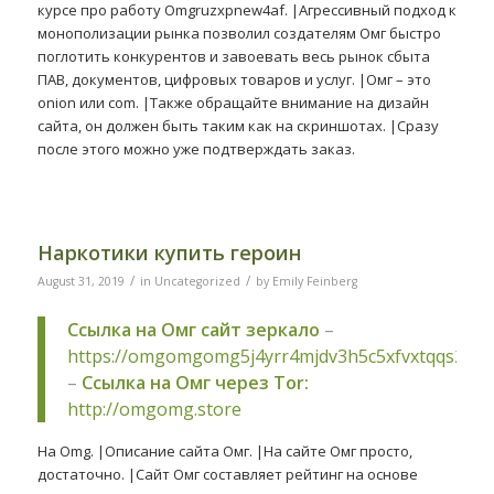
курсе про работу Omgruzxpnew4af. |Агрессивный подход к
монополизации рынка позволил создателям Омг быстро
поглотить конкурентов и завоевать весь рынок сбыта
ПАВ, документов, цифровых товаров и услуг. |Омг – это
onion или com. |Также обращайте внимание на дизайн
сайта, он должен быть таким как на скриншотах. |Сразу
после этого можно уже подтверждать заказ.
Наркотики купить героин
/
/
August 31, 2019
in
Uncategorized
by
Emily Feinberg
Ссылка на Омг сайт зеркало
–
https://omgomgomg5j4yrr4mjdv3h5c5xfvxtqqs2in
–
Ссылка на Омг через Tor:
http://omgomg.store
На Omg. |Описание сайта Омг. |На сайте Омг просто,
достаточно. |Сайт Омг составляет рейтинг на основе