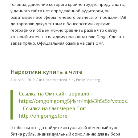
головах, движение которого крайне трудно предугадать,
у данного сайта нет определённой аудитории, он
охватывает все сферы теневого бизнеса, от продажи ПАВ
до торговли документами и банковскими картами,
географию и объём можно сравнить разве что с eBay,
который известен каждому пользователю Omg. |Сделать
заказ прямо. Официальная ссылка на сайт Омг.
Наркотики купить в чите
/
/
August 31, 2019
in
Uncategorized
by
Emily Feinberg
Ссылка на Омг сайт зеркало
–
https://omgomgomg5j4yrr4mjdv3h5c5xfvxtqqs2in
–
Ссылка на Омг через Tor:
http://omgomg.store
Чтобы вы всегда найдете актуальный обменный курс
битка рубль, индивидуальный офис, линию для выбора