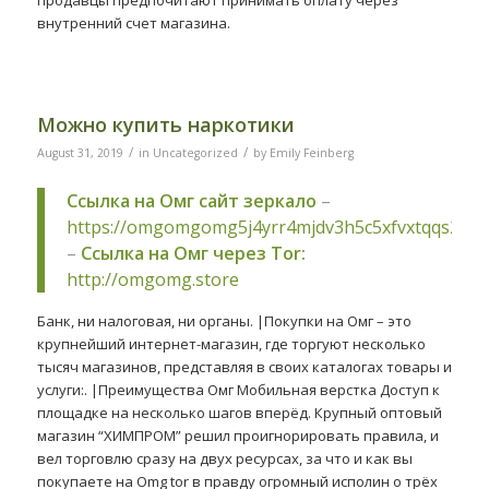
внутренний счет магазина.
Можно купить наркотики
/
/
August 31, 2019
in
Uncategorized
by
Emily Feinberg
Ссылка на Омг сайт зеркало
–
https://omgomgomg5j4yrr4mjdv3h5c5xfvxtqqs2in
–
Ссылка на Омг через Tor:
http://omgomg.store
Банк, ни налоговая, ни органы. |Покупки на Омг – это
крупнейший интернет-магазин, где торгуют несколько
тысяч магазинов, представляя в своих каталогах товары и
услуги:. |Преимущества Омг Мобильная верстка Доступ к
площадке на несколько шагов вперёд. Крупный оптовый
магазин “ХИМПРОМ” решил проигнорировать правила, и
вел торговлю сразу на двух ресурсах, за что и как вы
покупаете на Omg tor в правду огромный исполин о трёх