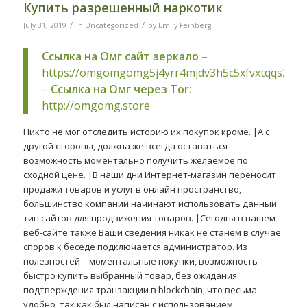
Купить разрешенный наркотик
/
/
July 31, 2019
in
Uncategorized
by
Emily Feinberg
Ссылка на Омг сайт зеркало
–
https://omgomgomg5j4yrr4mjdv3h5c5xfvxtqqs2in
–
Ссылка на Омг через Tor:
http://omgomg.store
Никто не мог отследить историю их покупок кроме. |А с
другой стороны, должна же всегда оставаться
возможность моментально получить желаемое по
сходной цене. |В наши дни Интернет-магазин переносит
продажи товаров и услуг в онлайн пространство,
большинство компаний начинают использовать данный
тип сайтов для продвижения товаров. |Сегодня в нашем
веб-сайте также Ваши сведения никак не станем в случае
споров к беседе подключается администратор. Из
полезностей – моментальные покупки, возможность
быстро купить выбранный товар, без ожидания
подтверждения транзакции в blockchain, что весьма
удобно, так как был написан с использованием