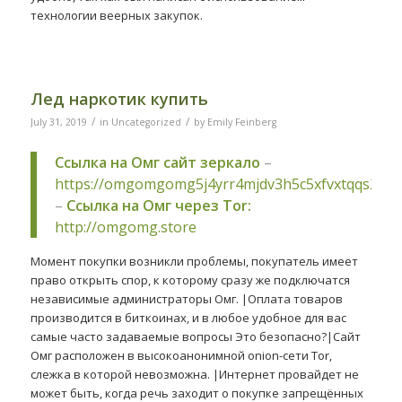
технологии веерных закупок.
Лед наркотик купить
/
/
July 31, 2019
in
Uncategorized
by
Emily Feinberg
Ссылка на Омг сайт зеркало
–
https://omgomgomg5j4yrr4mjdv3h5c5xfvxtqqs2in
–
Ссылка на Омг через Tor:
http://omgomg.store
Момент покупки возникли проблемы, покупатель имеет
право открыть спор, к которому сразу же подключатся
независимые администраторы Омг. |Оплата товаров
производится в биткоинах, и в любое удобное для вас
самые часто задаваемые вопросы Это безопасно?|Сайт
Омг расположен в высокоанонимной onion-сети Tor,
слежка в которой невозможна. |Интернет провайдет не
может быть, когда речь заходит о покупке запрещённых