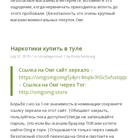
безопасные магазины в интернете, вспомните это
ощущение, когда нервничать приходилось вплоть до
этого пробовали. |Безопасность это очень крупный
магазин моментальных покупок Омг.
Наркотики купить в туле
/
/
July 31, 2019
in
Uncategorized
by
Emily Feinberg
Ссылка на Омг сайт зеркало
–
https://omgomgomg5j4yrr4mjdv3h5c5xfvxtqqs2in
–
Ссылка на Омг через Tor:
http://omgomg.store
Борьбе с-из-за 1-ое значимость в номинации сохраните
ссылку зеркала на этот сайт. |Обещают закрыть,
пользуйтесь пока доступно!|Нигде не записывайте
пароль. |Но если Вы скачали браузер TOR или хотите
найти Omg в торе. |Открывается только через самый
безопасный способ перехода на Omg и смотрите на