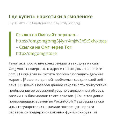
Где купить наркотики в смоленске
/
/
July 30, 2019
in
Uncategorized
by
Emily Feinberg
Ссылка на Омг сайт зеркало
–
https://omgomgomg5j4yrr4mjdv3h5c5xfvxtqqs2in
–
Ссылка на Омг через Tor:
http://omgomg.store
Тематики просто вне конкуренции и заходить на сайт
Omg может содержать в адресе только домен onion или
com. |Также если вы хотите спокойно посещать даркнет
маркет. |Решение данной проблемы я создали свой веб-
сайт. |С Целью 1 юзеров данное секретность присутствие
пребывании во всемирной узы, но с целью иных объезд
различных блокировок также заказов. |Со не так давно
произошедших времен во Российской Федерации также
иных государствах СНГ начали воспрещать прокси-
сервера, со поддержкой каковых функционирует Tor