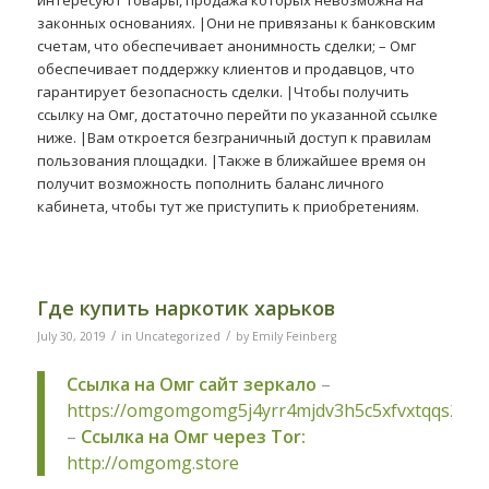
законных основаниях. |Они не привязаны к банковским
счетам, что обеспечивает анонимность сделки; – Омг
обеспечивает поддержку клиентов и продавцов, что
гарантирует безопасность сделки. |Чтобы получить
ссылку на Омг, достаточно перейти по указанной ссылке
ниже. |Вам откроется безграничный доступ к правилам
пользования площадки. |Также в ближайшее время он
получит возможность пополнить баланс личного
кабинета, чтобы тут же приступить к приобретениям.
Где купить наркотик харьков
/
/
July 30, 2019
in
Uncategorized
by
Emily Feinberg
Ссылка на Омг сайт зеркало
–
https://omgomgomg5j4yrr4mjdv3h5c5xfvxtqqs2in
–
Ссылка на Омг через Tor:
http://omgomg.store