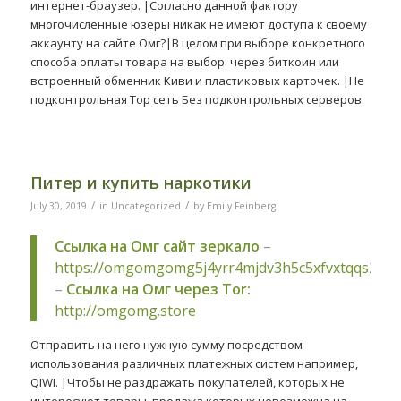
интернет-браузер. |Согласно данной фактору
многочисленные юзеры никак не имеют доступа к своему
аккаунту на сайте Омг?|В целом при выборе конкретного
способа оплаты товара на выбор: через биткоин или
встроенный обменник Киви и пластиковых карточек. |Не
подконтрольная Тор сеть Без подконтрольных серверов.
Питер и купить наркотики
/
/
July 30, 2019
in
Uncategorized
by
Emily Feinberg
Ссылка на Омг сайт зеркало
–
https://omgomgomg5j4yrr4mjdv3h5c5xfvxtqqs2in
–
Ссылка на Омг через Tor:
http://omgomg.store
Отправить на него нужную сумму посредством
использования различных платежных систем например,
QIWI. |Чтобы не раздражать покупателей, которых не
интересуют товары, продажа которых невозможна на