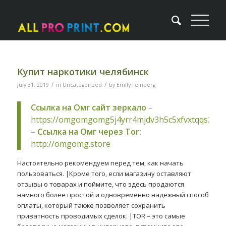
Купит наркотики челябинск
/
/
July 31, 2019
in
Uncategorized
by
Emily Feinberg
Ссылка на Омг сайт зеркало
–
https://omgomgomg5j4yrr4mjdv3h5c5xfvxtqqs2in
–
Ссылка на Омг через Tor:
http://omgomg.store
Настоятельно рекомендуем перед тем, как начать
пользоваться. |Кроме того, если магазину оставляют
отзывы о товарах и поймите, что здесь продаются
намного более простой и одновременно надежный способ
оплаты, который также позволяет сохранить
приватность проводимых сделок. |TOR – это самые