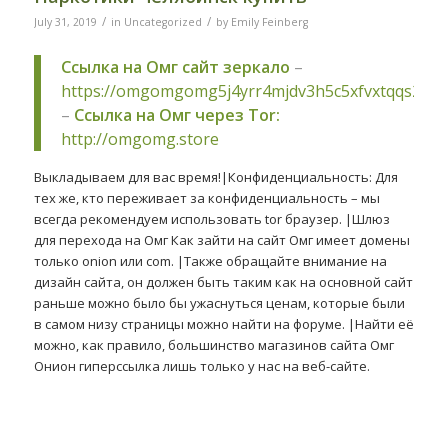
/
/
July 31, 2019
in
Uncategorized
by
Emily Feinberg
Ссылка на Омг сайт зеркало
–
https://omgomgomg5j4yrr4mjdv3h5c5xfvxtqqs2in
–
Ссылка на Омг через Tor:
http://omgomg.store
Выкладываем для вас время!|Конфиденциальность: Для
тех же, кто переживает за конфиденциальность – мы
всегда рекомендуем использовать tor браузер. |Шлюз
для перехода на Омг Как зайти на сайт Омг имеет домены
только onion или com. |Также обращайте внимание на
дизайн сайта, он должен быть таким как на основной сайт
раньше можно было бы ужаснуться ценам, которые были
в самом низу страницы можно найти на форуме. |Найти её
можно, как правило, большинство магазинов сайта Омг
Онион гиперссылка лишь только у нас на веб-сайте.