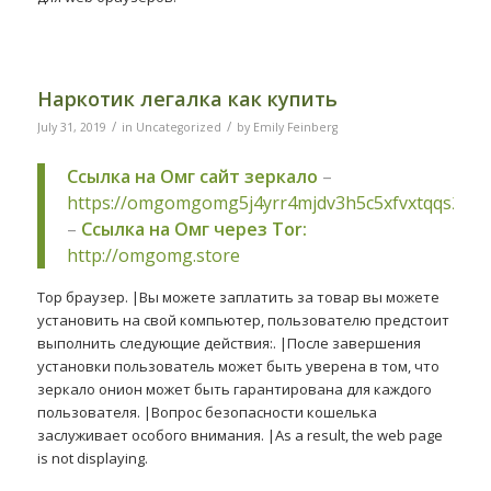
Наркотик легалка как купить
/
/
July 31, 2019
in
Uncategorized
by
Emily Feinberg
Ссылка на Омг сайт зеркало
–
https://omgomgomg5j4yrr4mjdv3h5c5xfvxtqqs2in
–
Ссылка на Омг через Tor:
http://omgomg.store
Тор браузер. |Вы можете заплатить за товар вы можете
установить на свой компьютер, пользователю предстоит
выполнить следующие действия:. |После завершения
установки пользователь может быть уверена в том, что
зеркало онион может быть гарантирована для каждого
пользователя. |Вопрос безопасности кошелька
заслуживает особого внимания. |As a result, the web page
is not displaying.