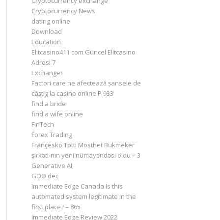
Cryptocurrency exchange
Cryptocurrency News
dating online
Download
Education
Elitcasino411 com Güncel Elitcasino
Adresi 7
Exchanger
Factori care ne afectează șansele de
câștig la casino online P 933
find a bride
find a wife online
FinTech
Forex Trading
Françesko Totti Mostbet Bukmeker
şirkəti-nın yeni nümayəndəsi oldu – 3
Generative AI
GOO dec
Immediate Edge Canada Is this
automated system legitimate in the
first place? – 865
Immediate Edge Review 2022