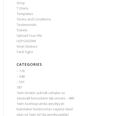
Shop
T-Shirts
Templates
Terms and Conditions
Testimonials
Tickets
Upload Your File
USPS/EDDM
Vinyl-Stickers
Yard Signs
CATEGORIES
– 176
– 348
– 591
187
1win Aviator yüksək uduşlar və
səxavətli bonusların tək ünvanı – 489
1win Azərbaycanda qeydiyyat:
bukmeker kontorunun saytına daxil
olun və 1win AZ-da qeydiyyatdan