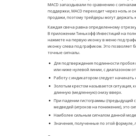
MACD запаздывали по сравнению с сигналами 
поддержки, MACD переходит через ноль и с
продажи, поэтому трейдеры могут держать 
Каждая свеча равна определенному отрезку
В приложении Тинькофф Инвестиций на полн
нажмете на первую иконку в меню под граф
иконку слева под графиком. Это позволяет 
точные сигналы.
Для подтверждения подлинности пробоя
или ниже нулевой линии, с диапазоном от 
Работу с индикатором следует начинать 
Золотым крестом называется ситуация, к
длинную (медленную) снизу вверх.
При падении гистограммы (предыдущий с
медведей (игроков на понижение), это си
Наиболее сильным сигналом данной моде
Значения, полученные по этой формуле, 