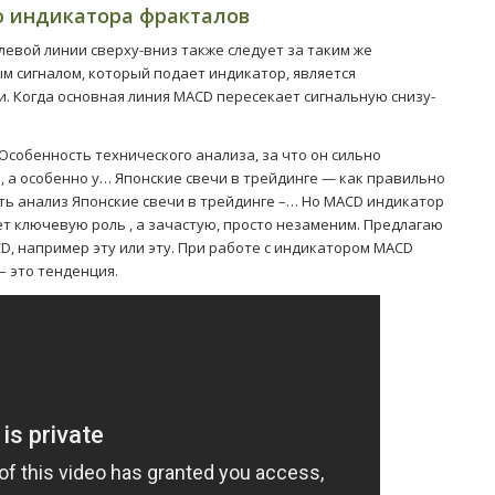
ю индикатора фракталов
левой линии сверху-вниз также следует за таким же
м сигналом, который подает индикатор, является
. Когда основная линия MACD пересекает сигнальную снизу-
собенность технического анализа, за что он сильно
 а особенно у… Японские свечи в трейдинге — как правильно
ить анализ Японские свечи в трейдинге –… Но MACD индикатор
ет ключевую роль , а зачастую, просто незаменим. Предлагаю
D, например эту или эту. При работе с индикатором MACD
– это тенденция.