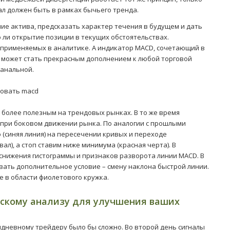
ал должен быть в рамках бычьего тренда.
ие актива, предсказать характер течения в будущем и дать
ли открытие позиции в текущих обстоятельствах.
 применяемых в аналитике. А индикатор MACD, сочетающий в
, может стать прекрасным дополнением к любой торговой
канальной.
 более полезным на трендовых рынках. В то же время
при боковом движении рынка. По аналогии с прошлыми
синяя линия) на пересечении кривых и переходе
ал), а стоп ставим ниже минимума (красная черта). В
нижения гистограммы и признаков разворота линии MACD. В
ать дополнительное условие – смену наклона быстрой линии.
е в области фиолетового кружка.
ескому анализу для улучшения ваших
идневному трейдеру было бы сложно. Во второй день сигналы