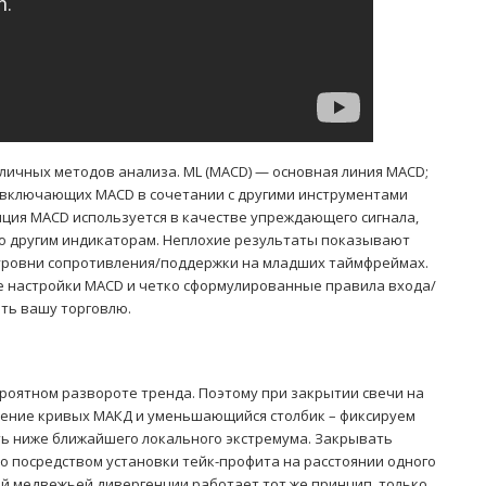
личных методов анализа. ML (MACD) — основная линия MACD;
, включающих MACD в сочетании с другими инструментами
нция MACD используется в качестве упреждающего сигнала,
по другим индикаторам. Неплохие результаты показывают
ровни сопротивления/поддержки на младших таймфреймах.
е настройки MACD и четко сформулированные правила входа/
ить вашу торговлю.
ероятном развороте тренда. Поэтому при закрытии свечи на
дение кривых МАКД и уменьшающийся столбик – фиксируем
ть ниже ближайшего локального экстремума. Закрывать
о посредством установки тейк-профита на расстоянии одного
ой медвежьей дивергенции работает тот же принцип, только