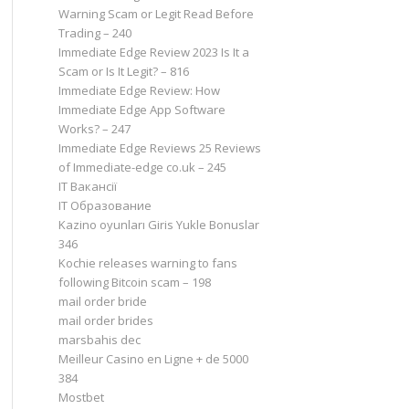
Warning Scam or Legit Read Before
Trading – 240
Immediate Edge Review 2023 Is It a
Scam or Is It Legit? – 816
Immediate Edge Review: How
Immediate Edge App Software
Works? – 247
Immediate Edge Reviews 25 Reviews
of Immediate-edge co.uk – 245
IT Вакансії
IT Образование
Kazino oyunları Giris Yukle Bonuslar
346
Kochie releases warning to fans
following Bitcoin scam – 198
mail order bride
mail order brides
marsbahis dec
Meilleur Casino en Ligne + de 5000
384
Mostbet