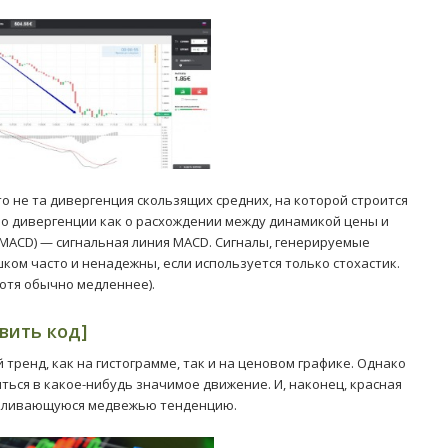
о не та дивергенция скользящих средних, на которой строится
ь о дивергенции как о расхождении между динамикой цены и
(MACD) — сигнальная линия MACD. Сигналы, генерируемые
ком часто и ненадежны, если используется только стохастик.
отя обычно медленнее).
вить код]
тренд, как на гистограмме, так и на ценовом графике. Однако
ться в какое-нибудь значимое движение. И, наконец, красная
усиливающуюся медвежью тенденцию.