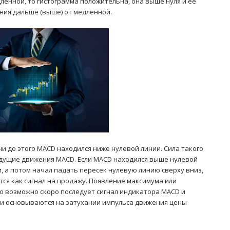
ленной, то гистограмма положительна, она выше нуля и её
ния дальше (выше) от медленной.
и до этого MACD находился ниже нулевой линии. Сила такого
дыдущие движения MACD. Если MACD находился выше нулевой
 а потом начал падать пересек нулевую линию сверху вниз,
тся как сигнал на продажу. Появление максимума или
о возможно скоро последует сигнал индикатора MACD и
ции основываются на затухании импульса движения цены