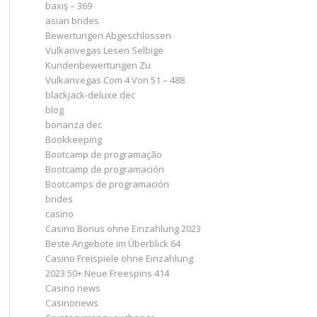
baxış – 369
asian brides
Bewertungen Abgeschlossen
Vulkanvegas Lesen Selbige
Kundenbewertungen Zu
Vulkanvegas Com 4 Von 51 – 488
blackjack-deluxe dec
blog
bonanza dec
Bookkeeping
Bootcamp de programação
Bootcamp de programación
Bootcamps de programación
brides
casino
Casino Bonus ohne Einzahlung 2023 ️
Beste Angebote im Überblick 64
Casino Freispiele ohne Einzahlung
2023 50+ Neue Freespins 414
Casino news
Casinonews