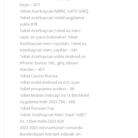
keçin – 817
1Xbet Azerbaycan MƏRC SAYTI GİRİŞ
1xbet azerbaycan mobil uygulama
yukle 878
1xbet Azerbaycan,1xbet az merc
saytı, en yaxsi bukmeker 1xbet
Azerbaycan merc oyunlari, 1xbet az,
Azerbaycan merc saytlari – 581
1xBet Azərbaycan yükle Android və
iPhone: bonus 100 , giriş, idman
mərcləri – 451
1xbet Casino Russia
1xBet mobil Android və iOS üçün
1xBet proqramını endirin – 99
1xBet Mobile Vebsayt Və 1x Bet Mobil
Uygulama Indir 2023 794 – 606
1xbet Russian Top
1xbet: Azərbaycan Mərc Saytı 1xBET
Az, 1xbet mobi 2023 626
2022 2023 mövsümünün sonunda
Bundesliqanı kim tərk edəcək: ön