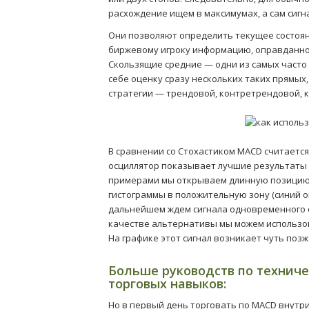
расхождение ищем в максимумах, а сам сигн
Они позволяют определить текущее состоян
биржевому игроку информацию, оправданно 
Скользящие средние — одни из самых часто
себе оценку сразу нескольких таких прямых
стратегии — трендовой, контретрендовой, 
В сравнении со Стохастиком MACD считается
осциллятор показывает лучшие результаты 
примерами мы открываем длинную позицию (
гистограммы в положительную зону (синий ов
дальнейшем ждем сигнала одновременного с
качестве альтернативы мы можем использов
На графике этот сигнал возникает чуть позж
Больше руководств по технич
торговых навыков:
Но в первый день торговать по MACD внутр