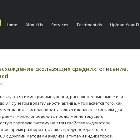
Home
About Us
Services
Testimonials
Upload Your Fi
схождение скользящих средних: описание,
acd
y
пользуются симметричные уровни, расположенные выше или
до 0,1 с учетом волатильности актива. Что касается того, как
екомендация — использовать только идеальные сигналы для
тограммы можно определить продолжение текущего
остую торговую систему на этом свойстве индикатора.
чное время разворота, а лишь предупреждает о его
D с другими методами анализа и типами индикаторов.