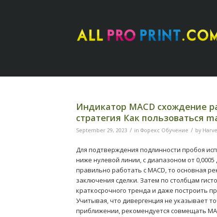
Индикатор MACD схождение ра
стратегия Как пользоваться m
/
/
September 29, 2023
in
Форекс Обучение
by
Harve
Для подтверждения подлинности пробоя ис
ниже нулевой линии, с диапазоном от 0,0005 
правильно работать с MACD, то основная р
заключения сделки. Затем по столбцам гис
краткосрочного тренда и даже построить пр
Учитывая, что дивергенция не указывает то
приближении, рекомендуется совмещать MAC