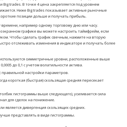
Big trades. В точке 4 цена закрепляется под уровнем
нижается. Ниже Big trades показывает активные рыночные
короткие позиции дольше и получать прибыль.
 времени, например одному торговому дню или часу.
оэкранном графике вы можете настроить таймфрейм, если
иком. Чтобы сделать график свечным, нажмите на вторую
быстро отслеживать изменения в индикаторе и получать более
 используются симметричные уровни, расположенные выше
0,0005 до 0,1 с учетом волатильности актива.
с правильной настройки параметров.
огда короткая (быстрая) скользящая средняя пересекает
толбик гистограммы выше следующего), усиливается сила
гнал для сделок на понижение.
ли является дивергенция скользящих средних.
лучше представлять в виде гистограммы.