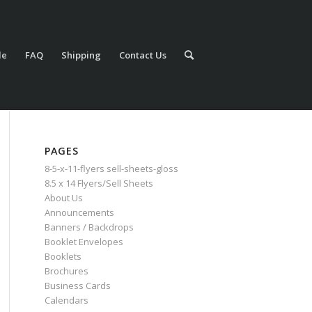
le
FAQ
Shipping
Contact Us
PAGES
8-5-x-11-flyers sell-sheets-gloss
8.5 x 14 Flyers/Sell Sheets
About Us
Announcements
Banners / Backdrops
Booklet Envelopes
Booklets
Brochures
Business Cards
Calendars