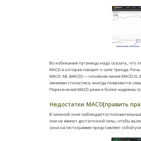
Во избежание путаницы надо сказать, что эт
MACD и которая говорит о силе тренда. Реч
MACD. ML (MACD) — основная линия MACD;SL 
линиями стохастика, иногда появляются слиш
Пересечения MACD реже и более надежны (х
Недостатки MACD[править пра
В зеленой зоне наблюдается положительный 
они не имеют достаточной силы, чтобы выли
зона на гистограмме представляет собой 