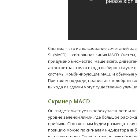
Система – это использование сочетаний раз
SL (MACD) — сигнальная линия MACD. Систем
придумано множество. Чаще всего, диверге
а конкретная точка входа выбирается уже 
системы, комбинирующие MACD и обычные у
При таком подходе, правильно подобранны
выхода из сделки могут существенно улучш
Скринер MACD
Он свидетельствует о перекупленности и в
уровне зеленой линии, где большое расхож
прибыль. Стоп-лосс мы будем размещать чу
позицию можно по сигналам индикатора либ
или двух стопов. Следовательно, для обычн