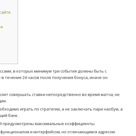
 сайте
ре
ссами, в которых минимум три события должны быть с
 в течение 24 часов после получения бонуса, иначе он
олит совершать ставки непосредственно во время матча, не
ции.
бходимо играть по стратегии, а не заключать пари наобум, а
щий банк.
ий предусмотрены максимальные коэффициенты.
 функционалом и интерфейсом, но отличающимся адресом.