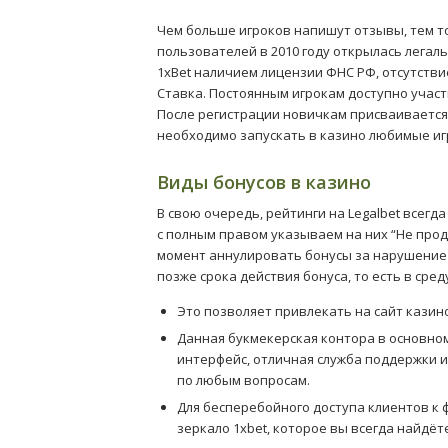
Чем больше игроков напишут отзывы, тем то
пользователей в 2010 году открылась легал
1xBet наличием лицензии ФНС РФ, отсутствием
Ставка. Постоянным игрокам доступно участ
После регистрации новичкам присваивается
необходимо запускать в казино любимые иг
Виды бонусов в казино
В свою очередь, рейтинги на Legalbet всег
с полным правом указываем на них “Не прод
момент аннулировать бонусы за нарушение п
позже срока действия бонуса, то есть в сред
Это позволяет привлекать на сайт казин
Данная букмекерская контора в основн
интерфейс, отличная служба поддержки и
по любым вопросам.
Для бесперебойного доступа клиентов к
зеркало 1xbet, которое вы всегда найдёте