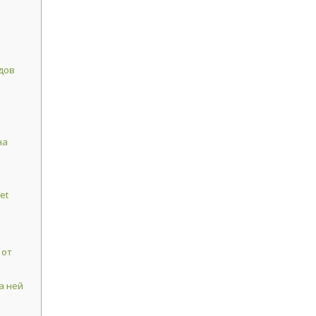
дов
на
et
 от
а ней