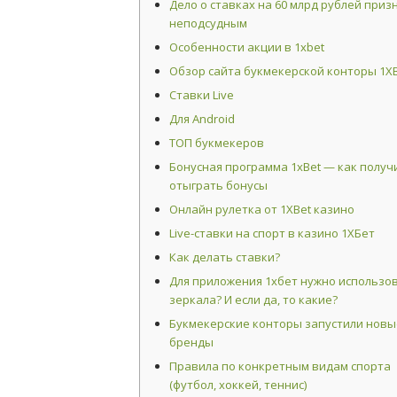
Дело о ставках на 60 млрд рублей приз
неподсудным
Особенности акции в 1xbet
Обзор сайта букмекерской конторы 1X
Ставки Live
Для Android
ТОП букмекеров
Бонусная программа 1xBet — как получ
отыграть бонусы
Онлайн рулетка от 1XBet казино
Live-ставки на спорт в казино 1ХБет
Как делать ставки?
Для приложения 1xбет нужно использо
зеркала? И если да, то какие?
Букмекерские конторы запустили новы
бренды
Правила по конкретным видам спорта
(футбол, хоккей, теннис)