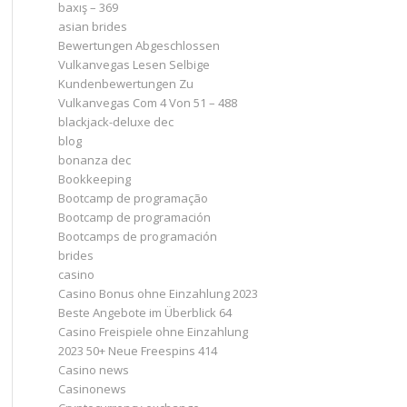
baxış – 369
asian brides
Bewertungen Abgeschlossen
Vulkanvegas Lesen Selbige
Kundenbewertungen Zu
Vulkanvegas Com 4 Von 51 – 488
blackjack-deluxe dec
blog
bonanza dec
Bookkeeping
Bootcamp de programação
Bootcamp de programación
Bootcamps de programación
brides
casino
Casino Bonus ohne Einzahlung 2023 ️
Beste Angebote im Überblick 64
Casino Freispiele ohne Einzahlung
2023 50+ Neue Freespins 414
Casino news
Casinonews