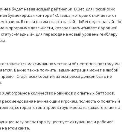
чнее будет независимый рейтинг БК 1XBet. Для Российских
ьная букмекерская контора 1хСтавка, которая отличается от
 казино. В связи с этим ссылка на сайт 1xBet ведет на сайт 1х
ие в программе лояльности, которая насчитывает 8 уровней.
 статус «Медный». Для перехода на новый уровень гемблеру
ры.
да составляются максимально честно и объективно, поэтому мы
ается”. Важно также помнить, администрация может в любой
равил. Старт всех событий из экспресса должен быть не
у.
о XBet огромное количество новичков и опытных бетторов.
ом рекомендована начинающим игрокам, полностью понятный
гроков, которая готова проинструктировать каждого клиента
 функционалу оператора существует актуальное и рабочее
 на этом сайте.