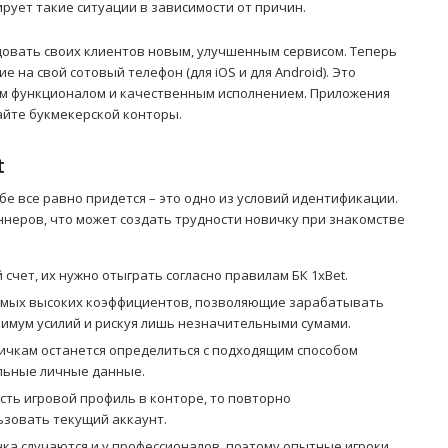
ирует такие ситуации в зависимости от причин.
довать своих клиентов новым, улучшенным сервисом. Теперь
на свой сотовый телефон (для iOS и для Android). Это
м функционалом и качественным исполнением. Приложения
айте букмекерской конторы.
t
е все равно придется – это одно из условий идентификации.
ннеров, что может создать трудности новичку при знакомстве
счет, их нужно отыграть согласно правилам БК 1xBet.
самых высоких коэффициентов, позволяющие зарабатывать
нимум усилий и рискуя лишь незначительными сумами.
ичкам останется определиться с подходящим способом
ельные личные данные.
 есть игровой профиль в конторе, то повторно
ьзовать текущий аккаунт.
нка случаются и у профессионалов, поэтому опытные игроки