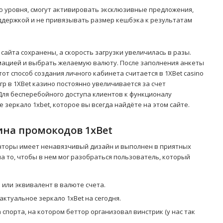
го уровня, смогут активировать эксклюзивные предложения,
держкой и не привязывать размер кешбэка к результатам
айта сохранены, а скорость загрузки увеличилась в разы.
мацией и выбрать желаемую валюту. После заполнения анкеты
от способ создания личного кабинета считается в 1XBet casino
р в 1XBet казино постоянно увеличивается за счет
Для бесперебойного доступа клиентов к функционалу
зеркало 1xbet, которое вы всегда найдёте на этом сайте.
ина промокодов 1xBet
нторы имеет ненавязчивый дизайн и выполнен в приятных
на то, чтобы в нем мог разобраться пользователь, который
 или эквивалент в валюте счета.
ктуальное зеркало 1xBet на сегодня.
спорта, на котором беттор организовал винстрик (у нас так