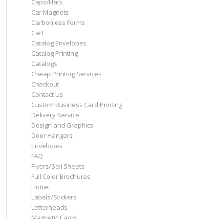
Caps/Hats
Car Magnets
Carbonless Forms
Cart
Catalog Envelopes
Catalog Printing
Catalogs
Cheap Printing Services
Checkout
Contact Us
Custom Business Card Printing
Delivery Service
Design and Graphics
Door Hangers
Envelopes
FAQ
Flyers/Sell Sheets
Full Color Brochures
Home
Labels/Stickers
Letterheads
Magnetic Cards