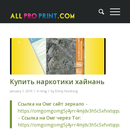
Купить наркотики хайнань
/
/
January 1, 2019
in
blog
by
Emily Feinberg
Ссылка на Омг сайт зеркало
–
https://omgomgomg5j4yrr4mjdv3h5c5xfvxtqqs2in
–
Ссылка на Омг через Tor:
https://omgomgomg5j4yrr4mjdv3h5c5xfvxtqqs2in