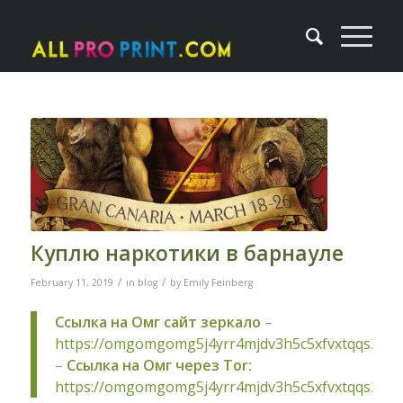
Куплю наркотики в барнауле
/
/
February 11, 2019
in
blog
by
Emily Feinberg
Ссылка на Омг сайт зеркало
–
https://omgomgomg5j4yrr4mjdv3h5c5xfvxtqqs2in
–
Ссылка на Омг через Tor:
https://omgomgomg5j4yrr4mjdv3h5c5xfvxtqqs2in