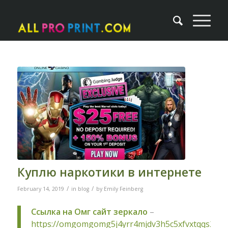
Куплю наркотики в интернете
/
/
February 14, 2019
in
blog
by
Emily Feinberg
Ссылка на Омг сайт зеркало
–
https://omgomgomg5j4yrr4mjdv3h5c5xfvxtqqs2in