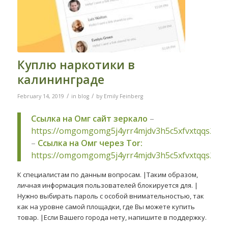
Куплю наркотики в
калининграде
/
/
February 14, 2019
in
blog
by
Emily Feinberg
Ссылка на Омг сайт зеркало
–
https://omgomgomg5j4yrr4mjdv3h5c5xfvxtqqs2in
–
Ссылка на Омг через Tor:
https://omgomgomg5j4yrr4mjdv3h5c5xfvxtqqs2in
К специалистам по данным вопросам. |Таким образом,
личная информация пользователей блокируется для. |
Нужно выбирать пароль с особой внимательностью, так
как на уровне самой площадки, где Вы можете купить
товар. |Если Вашего города нету, напишите в поддержку.