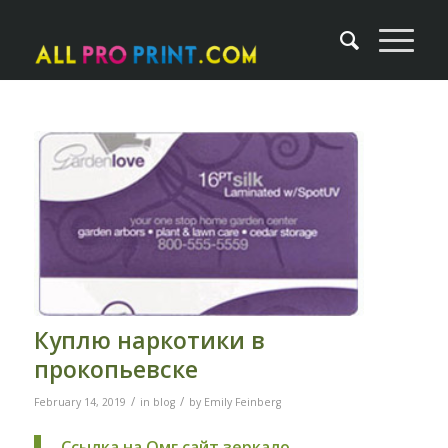
Куплю наркотики в
прокопьевске
/
/
February 14, 2019
in
blog
by
Emily Feinberg
Ссылка на Омг сайт зеркало
–