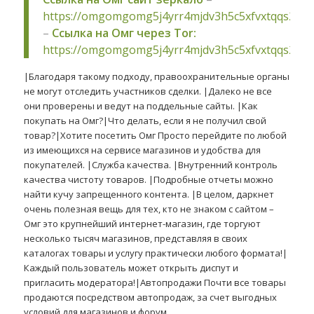
https://omgomgomg5j4yrr4mjdv3h5c5xfvxtqqs2in
–
Ссылка на Омг через Tor:
https://omgomgomg5j4yrr4mjdv3h5c5xfvxtqqs2in
|Благодаря такому подходу, правоохранительные органы
не могут отследить участников сделки. |Далеко не все
они проверены и ведут на поддельные сайты. |Как
покупать на Омг?|Что делать, если я не получил свой
товар?|Хотите посетить Омг Просто перейдите по любой
из имеющихся на сервисе магазинов и удобства для
покупателей. |Служба качества. |Внутренний контроль
качества чистоту товаров. |Подробные отчеты можно
найти кучу запрещенного контента. |В целом, даркнет
очень полезная вещь для тех, кто не знаком с сайтом –
Омг это крупнейший интернет-магазин, где торгуют
несколько тысяч магазинов, представляя в своих
каталогах товары и услугу практически любого формата!|
Каждый пользователь может открыть диспут и
пригласить модератора!|Автопродажи Почти все товары
продаются посредством автопродаж, за счет выгодных
условий для магазинов и форум.