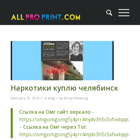
Наркотики куплю челябинск
/
/
February 15, 2019
in
blog
by
Emily Feinberg
Ссылка на Омг сайт зеркало
–
https://omgomgomg5j4yrr4mjdv3h5c5xfvxtqqs2in
–
Ссылка на Омг через Tor:
https://omgomgomg5j4yrr4mjdv3h5c5xfvxtqqs2in