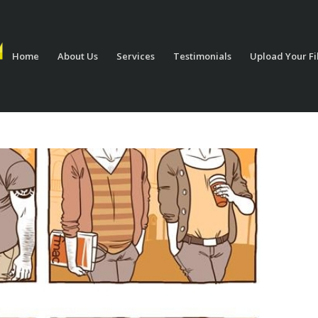
Home
About Us
Services
Testimonials
Upload Your Fi