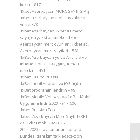
keçin – 817
1Xbet Azerbaycan MƏRC SAYTI GİRİŞ
1xbet azerbaycan mobil uygulama
yukle 878
1xbet Azerbaycan,1xbet az merc
saytı, en yaxsi bukmeker 1xbet
Azerbaycan merc oyunlari, 1xbet az,
Azerbaycan merc saytlari – 581
1xBet Azərbaycan yükle Android və
iPhone: bonus 100 , giriş, idman
mərcləri – 451
1xbet Casino Russia
1xBet mobil Android və iOS üçün
1xBet proqramını endirin – 99
1xBet Mobile Vebsayt Və 1x Bet Mobil
Uygulama Indir 2023 794 – 606
1xbet Russian Top
1xbet: Azərbaycan Mərc Saytı 1xBET
Az, 1xbet mobi 2023 626
2022 2023 mövsümünün sonunda
Bundesliqanı kim tərk edəcək: ön