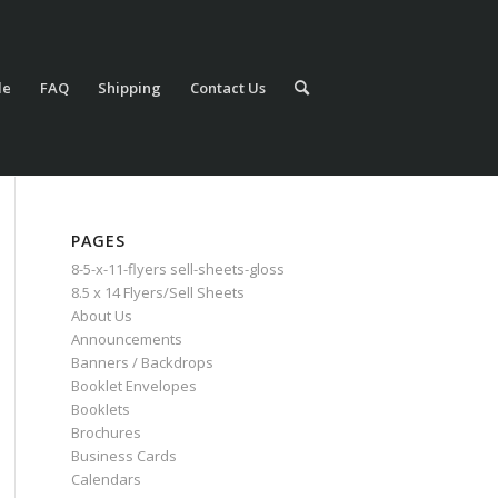
le
FAQ
Shipping
Contact Us
PAGES
8-5-x-11-flyers sell-sheets-gloss
8.5 x 14 Flyers/Sell Sheets
About Us
Announcements
Banners / Backdrops
Booklet Envelopes
Booklets
Brochures
Business Cards
Calendars