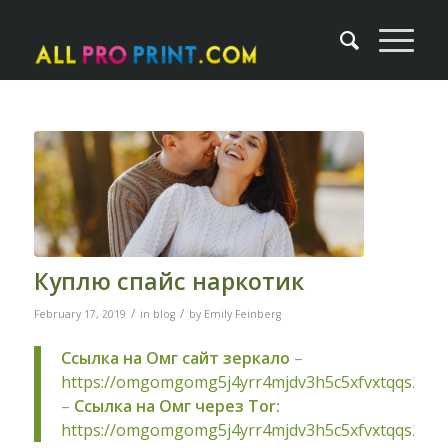
Куплю спайс наркотик
/
/
February 17, 2019
in
blog
by
Emily Feinberg
Ссылка на Омг сайт зеркало
–
https://omgomgomg5j4yrr4mjdv3h5c5xfvxtqqs2in
–
Ссылка на Омг через Tor:
https://omgomgomg5j4yrr4mjdv3h5c5xfvxtqqs2in