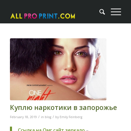
Куплю наркотики в запорожье
/
/
February 18, 2019
in
blog
by
Emily Feinberg
Ссылка на Омг сайт зеркало
–