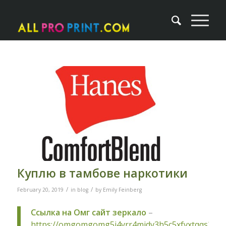
Куплю в тамбове наркотики
/
/
February 20, 2019
in
blog
by
Emily Feinberg
Ссылка на Омг сайт зеркало
–
https://omgomgomg5j4yrr4mjdv3h5c5xfvxtqqs2in