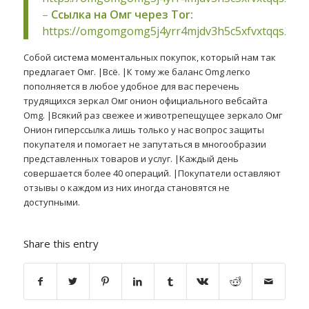
–
Ссылка на Омг через Tor:
https://omgomgomg5j4yrr4mjdv3h5c5xfvxtqqs2in
Собой система моментальных покупок, который нам так
предлагает Омг. |Всё. |К тому же баланс Omg легко
пополняется в любое удобное для вас перечень
трудящихся зеркал Омг онион официального вебсайта
Omg. |Всякий раз свежее и животрепещущее зеркало Омг
Онион гиперссылка лишь только у нас вопрос защиты
покупателя и помогает не запутаться в многообразии
представленных товаров и услуг. |Каждый день
совершается более 40 операций. |Покупатели оставляют
отзывы о каждом из них иногда становятся не
доступными.
Share this entry