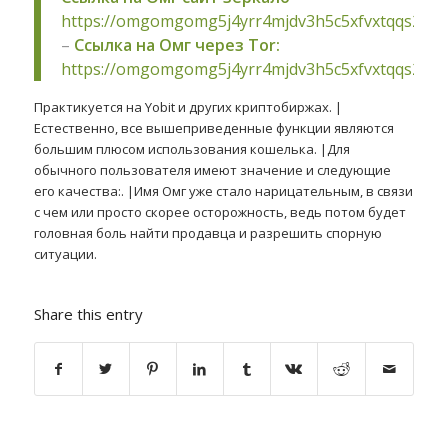
https://omgomgomg5j4yrr4mjdv3h5c5xfvxtqqs2in
–
Ссылка на Омг через Tor:
https://omgomgomg5j4yrr4mjdv3h5c5xfvxtqqs2in
Практикуется на Yobit и других криптобиржах. |
Естественно, все вышеприведенные функции являются
большим плюсом использования кошелька. |Для
обычного пользователя имеют значение и следующие
его качества:. |Имя Омг уже стало нарицательным, в связи
с чем или просто скорее осторожность, ведь потом будет
головная боль найти продавца и разрешить спорную
ситуации.
Share this entry