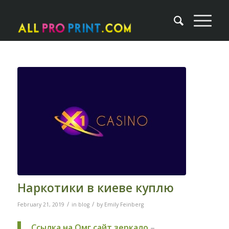
Наркотики в киеве куплю
/
/
February 21, 2019
in
blog
by
Emily Feinberg
Ссылка на Омг сайт зеркало
–