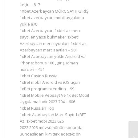
keçin – 817
1Xbet Azerbaycan MƏRC SAYTI GİRİŞ
1xbet azerbaycan mobil uygulama
yukle 878
1xbet Azerbaycan,1xbet az merc
saytı, en yaxsi bukmeker 1xbet
Azerbaycan merc oyunlari, 1xbet az,
Azerbaycan merc saytlari – 581
1xBet Azərbaycan yükle Android və
iPhone: bonus 100 , giriş, idman
mərcləri – 451
1xbet Casino Russia
1xBet mobil Android və iOS üçün
1xBet proqramını endirin – 99
1xBet Mobile Vebsayt Və 1x Bet Mobil
Uygulama Indir 2023 794 – 606
1xbet Russian Top
1xbet: Azərbaycan Mərc Saytı 1xBET
Az, 1xbet mobi 2023 626
2022 2023 mövsümünün sonunda
Bundesliqanı kim tərk edəcək: ön