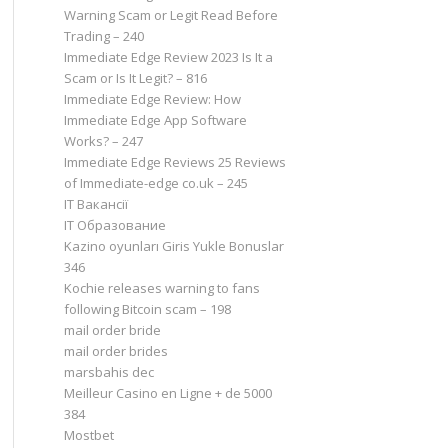
Warning Scam or Legit Read Before
Trading – 240
Immediate Edge Review 2023 Is It a
Scam or Is It Legit? – 816
Immediate Edge Review: How
Immediate Edge App Software
Works? – 247
Immediate Edge Reviews 25 Reviews
of Immediate-edge co.uk – 245
IT Вакансії
IT Образование
Kazino oyunları Giris Yukle Bonuslar
346
Kochie releases warning to fans
following Bitcoin scam – 198
mail order bride
mail order brides
marsbahis dec
Meilleur Casino en Ligne + de 5000
384
Mostbet