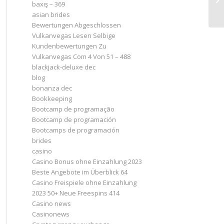
baxış – 369
asian brides
Bewertungen Abgeschlossen
Vulkanvegas Lesen Selbige
Kundenbewertungen Zu
Vulkanvegas Com 4 Von 51 – 488
blackjack-deluxe dec
blog
bonanza dec
Bookkeeping
Bootcamp de programação
Bootcamp de programación
Bootcamps de programación
brides
casino
Casino Bonus ohne Einzahlung 2023 ️
Beste Angebote im Überblick 64
Casino Freispiele ohne Einzahlung
2023 50+ Neue Freespins 414
Casino news
Casinonews