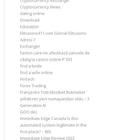
Cryptocurrency exchange
Cryptocurrency News
dating online
Download
Education
Elitcasino411 com Güncel Elitcasino
Adresi 7
Exchanger
Factori care ne afectează șansele de
câștig la casino online P 933
find a bride
find a wife online
FinTech
Forex Trading
Françesko Totti Mostbet Bukmeker
şirkəti-nın yeni nümayəndəsi oldu – 3
Generative AI
GOO dec
Immediate Edge Canada Is this
automated system legitimate in the
first place? – 865
Immediate Edge Review 2022