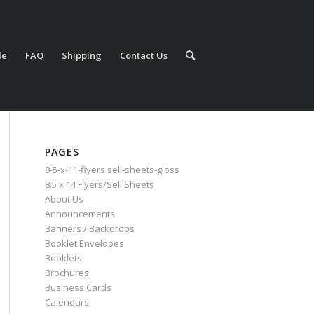
le
FAQ
Shipping
Contact Us
PAGES
8-5-x-11-flyers sell-sheets-gloss
8.5 x 14 Flyers/Sell Sheets
About Us
Announcements
Banners / Backdrops
Booklet Envelopes
Booklets
Brochures
Business Cards
Calendars