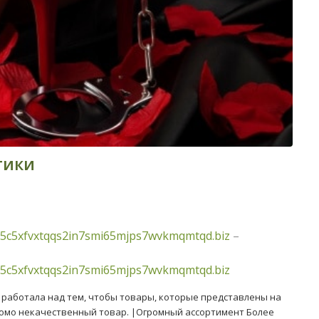
тики
5c5xfvxtqqs2in7smi65mjps7wvkmqmtqd.biz
–
5c5xfvxtqqs2in7smi65mjps7wvkmqmtqd.biz
работала над тем, чтобы товары, которые представлены на
домо некачественный товар. |Огромный ассортимент Более