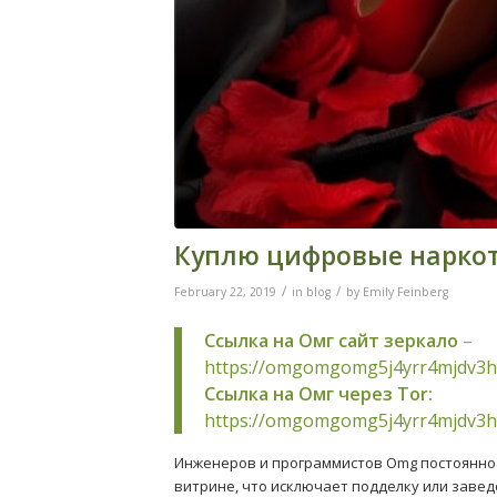
Куплю цифровые нарко
/
/
February 22, 2019
in
blog
by
Emily Feinberg
Ссылка на Омг сайт зеркало
–
https://omgomgomg5j4yrr4mjdv3h
Ссылка на Омг через Tor:
https://omgomgomg5j4yrr4mjdv3h
Инженеров и программистов Omg постоянно 
витрине, что исключает подделку или заве