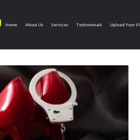
Home
About Us
Services
Testimonials
Upload Your Fi