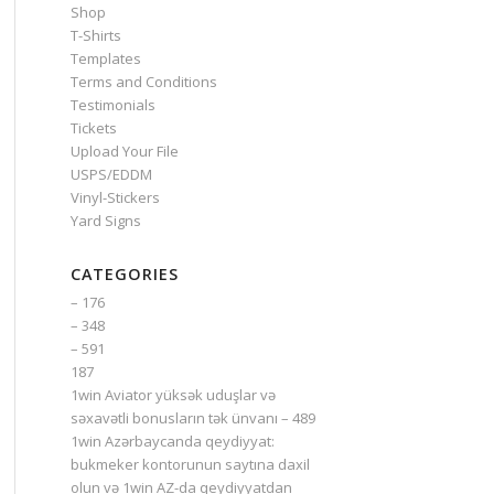
Shop
T-Shirts
Templates
Terms and Conditions
Testimonials
Tickets
Upload Your File
USPS/EDDM
Vinyl-Stickers
Yard Signs
CATEGORIES
– 176
– 348
– 591
187
1win Aviator yüksək uduşlar və
səxavətli bonusların tək ünvanı – 489
1win Azərbaycanda qeydiyyat:
bukmeker kontorunun saytına daxil
olun və 1win AZ-da qeydiyyatdan