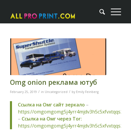
Omg onion реклама ютуб
/
/
February 25, 2019
in
Uncategorized
by
Emily Feinberg
Ссылка на Омг сайт зеркало
–
https://omgomgomg5j4yrr4mjdv3h5c5xfvxtqqs2in
–
Ссылка на Омг через Tor:
https://omgomgomg5j4yrr4mjdv3h5c5xfvxtqqs2in