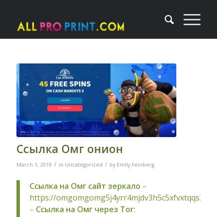
Ссылка Омг онион
/
/
March 1, 2019
in
Uncategorized
by
Emily Feinberg
Ссылка на Омг сайт зеркало
–
https://omgomgomg5j4yrr4mjdv3h5c5xfvxtqqs2in
–
Ссылка на Омг через Tor: