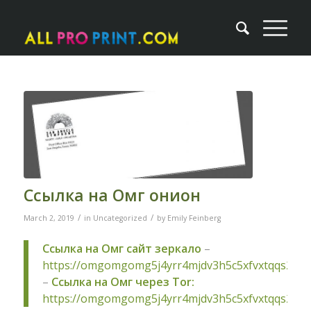
Ссылка на Омг онион
/
/
March 2, 2019
in
Uncategorized
by
Emily Feinberg
Ссылка на Омг сайт зеркало
–
https://omgomgomg5j4yrr4mjdv3h5c5xfvxtqqs2in
–
Ссылка на Омг через Tor:
https://omgomgomg5j4yrr4mjdv3h5c5xfvxtqqs2in