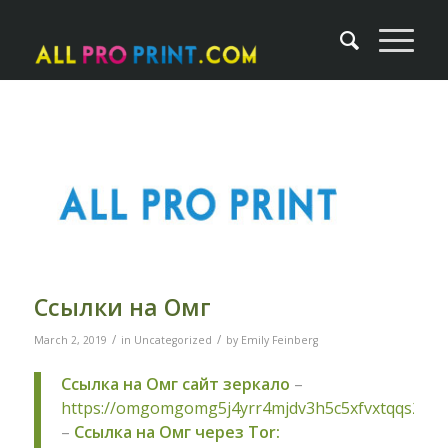
Ссылки на Омг
/
/
March 2, 2019
in
Uncategorized
by
Emily Feinberg
Ссылка на Омг сайт зеркало
–
https://omgomgomg5j4yrr4mjdv3h5c5xfvxtqqs2in
–
Ссылка на Омг через Tor: