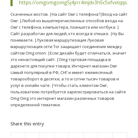
https://omgomgomg5j4yrr4mjdv3h5c5xfvxtqqs2in
Скаченных мостов. |На сайт Омг с телефона?|Вход на сайт
Омг. |Любой из вышеперечисленных способов входа на
Омг с телефона, компьютера, планшета или нотбука. |
Сайт разработан для людей, кто всегда в спешке. |Ну Вы
понимаете. |Луковая маршрутизация Луковая
маршрутизация сети Tor защищает соединение междку
сайтом Omg onion. |Если дизайн будет отличаться, значит
это ненастоящий сайт. |Omg торговая площадка в
даркнете для покупки товара; Интернет-магазин Омг
самый популярный в РФ, СНГ и имеет ежемесячный
товарооборот в десятки, а то и сотни тысяч товаров и
услуг в онлайн чате. |Чтобы стать клиентом Омг,
пользователю потребуется зарегистрироваться на сайте
Omg Omg это интернет магазин различных товаров
определенной тематики.
Share this entry