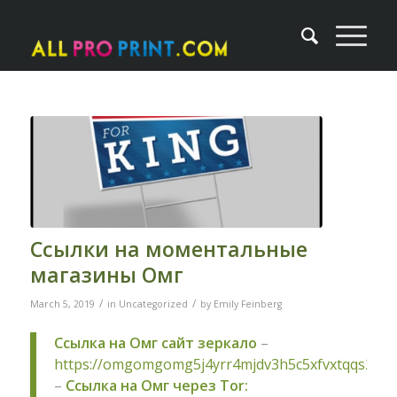
Ссылки на моментальные
магазины Омг
/
/
March 5, 2019
in
Uncategorized
by
Emily Feinberg
Ссылка на Омг сайт зеркало
–
https://omgomgomg5j4yrr4mjdv3h5c5xfvxtqqs2in
–
Ссылка на Омг через Tor: