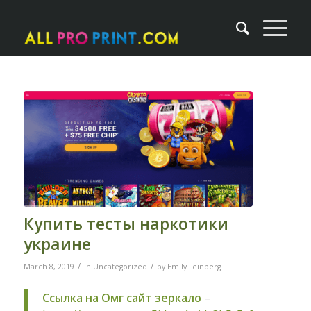
Купить тесты наркотики
украине
/
/
March 8, 2019
in
Uncategorized
by
Emily Feinberg
Ссылка на Омг сайт зеркало
–