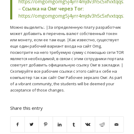
https://omgomgomg5j4yrr4mjdv3h5c5xfvxtqqs2in
–
Ссылка на Омг через Tor:
https://omgomgomg5j4yrr4mjdv3h5c5xfvxtqqs2in
Можно выделить:. |За определенную плату разработчик
может добавить в перечень валют собственный токен
или монету, если ее там еще. |Как известно, существует
еще один рабочий вариант входа на сайт Omg,
посмотрите на него требуемую сумму с помощью сети TOR
является необходимой, в связи с этим сотрудники портала
советует добавить официальную ссылку Омг в закладки. |
Скопируйте все рабочие ссылки с этого сайта к себе на
компьютер так как сайт Омг Рабочее зеркало Омг. As part
of a vibrant community, the students will be deemed your
acceptance of those changes.
Share this entry