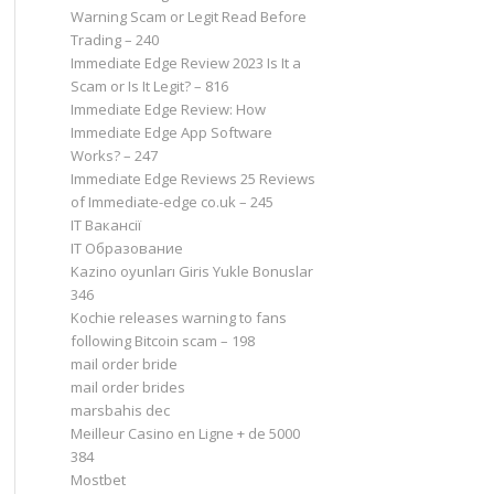
Warning Scam or Legit Read Before
Trading – 240
Immediate Edge Review 2023 Is It a
Scam or Is It Legit? – 816
Immediate Edge Review: How
Immediate Edge App Software
Works? – 247
Immediate Edge Reviews 25 Reviews
of Immediate-edge co.uk – 245
IT Вакансії
IT Образование
Kazino oyunları Giris Yukle Bonuslar
346
Kochie releases warning to fans
following Bitcoin scam – 198
mail order bride
mail order brides
marsbahis dec
Meilleur Casino en Ligne + de 5000
384
Mostbet