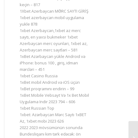
keçin – 817
1Xbet Azerbaycan MƏRC SAYTI GİRİŞ
1xbet azerbaycan mobil uygulama
yukle 878
1xbet Azerbaycan,1xbet az merc
saytı, en yaxsi bukmeker 1xbet
Azerbaycan merc oyunlari, 1xbet az,
Azerbaycan merc saytlari – 581
1xBet Azərbaycan yükle Android və
iPhone: bonus 100 , giriş, idman
mərcləri – 451
1xbet Casino Russia
1xBet mobil Android və iOS üçün
1xBet proqramını endirin – 99
1xBet Mobile Vebsayt Və 1x Bet Mobil
Uygulama Indir 2023 794 – 606
1xbet Russian Top
1xbet: Azərbaycan Mərc Saytı 1xBET
Az, 1xbet mobi 2023 626
2022 2023 mövsümünün sonunda
Bundesliqanı kim tərk edəcək: ön