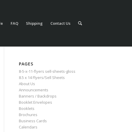
le
FAQ
Shipping
Contact Us
PAGES
8-5-x-11-flyers sell-sheets-gloss
8.5 x 14 Flyers/Sell Sheets
About Us
Announcements
Banners / Backdrops
Booklet Envelopes
Booklets
Brochures
Business Cards
Calendars