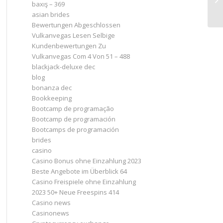
baxış – 369
asian brides
Bewertungen Abgeschlossen
Vulkanvegas Lesen Selbige
Kundenbewertungen Zu
Vulkanvegas Com 4 Von 51 – 488
blackjack-deluxe dec
blog
bonanza dec
Bookkeeping
Bootcamp de programação
Bootcamp de programación
Bootcamps de programación
brides
casino
Casino Bonus ohne Einzahlung 2023 ️
Beste Angebote im Überblick 64
Casino Freispiele ohne Einzahlung
2023 50+ Neue Freespins 414
Casino news
Casinonews