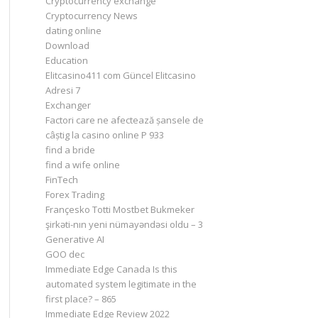
Cryptocurrency exchange
Cryptocurrency News
dating online
Download
Education
Elitcasino411 com Güncel Elitcasino
Adresi 7
Exchanger
Factori care ne afectează șansele de
câștig la casino online P 933
find a bride
find a wife online
FinTech
Forex Trading
Françesko Totti Mostbet Bukmeker
şirkəti-nın yeni nümayəndəsi oldu – 3
Generative AI
GOO dec
Immediate Edge Canada Is this
automated system legitimate in the
first place? – 865
Immediate Edge Review 2022