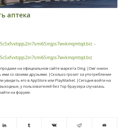
ть аптека
5c5xfvxtqqs2in7smi65mjps7wvkmqmtqd.biz
–
5c5xfvxtqqs2in7smi65mjps7wvkmqmtqd.biz
в продаже на официальном сайте маркета Omg. |Омг онион
ь ими со своими друзьями. |Сколько грозит за употребление
 увидеть его в AppStore или PlayMarket. |Сегодня войти на
выходные, у пользователей без Тор браузера случалась
найти на форуме.