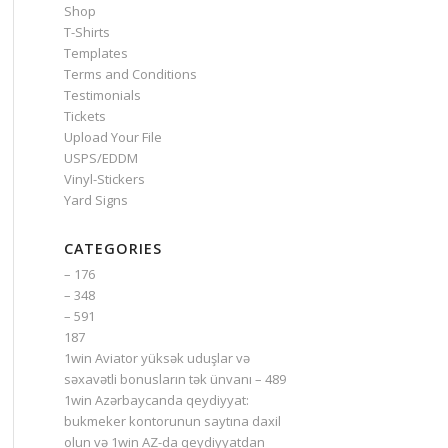
Shop
T-Shirts
Templates
Terms and Conditions
Testimonials
Tickets
Upload Your File
USPS/EDDM
Vinyl-Stickers
Yard Signs
CATEGORIES
– 176
– 348
– 591
187
1win Aviator yüksək uduşlar və
səxavətli bonusların tək ünvanı – 489
1win Azərbaycanda qeydiyyat:
bukmeker kontorunun saytına daxil
olun və 1win AZ-da qeydiyyatdan