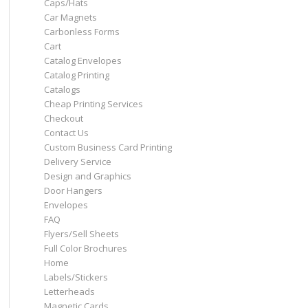
Caps/Hats
Car Magnets
Carbonless Forms
Cart
Catalog Envelopes
Catalog Printing
Catalogs
Cheap Printing Services
Checkout
Contact Us
Custom Business Card Printing
Delivery Service
Design and Graphics
Door Hangers
Envelopes
FAQ
Flyers/Sell Sheets
Full Color Brochures
Home
Labels/Stickers
Letterheads
Magnetic Cards