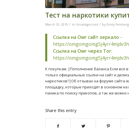
Тест на наркотики купи
/
/
March 10, 2019
in
Uncategorized
by
Emily Feinberg
Ссылка на Омг сайт зеркало
–
https://omgomgomg5j4yrr4mjdv3h
Ссылка на Омг через Tor:
https://omgomgomg5j4yrr4mjdv3h
К покупкам. |Пополнение баланса Если все 
только официальные ссылки на сайт и делис
наркотиков?|Об отзывах на форуме сайта или
площадку, которые приходят в основном на 
паника по поиску прикопов, а так же можно 
Share this entry