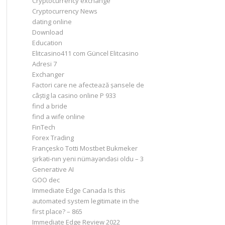
Cryptocurrency exchange
Cryptocurrency News
dating online
Download
Education
Elitcasino411 com Güncel Elitcasino
Adresi 7
Exchanger
Factori care ne afectează șansele de
câștig la casino online P 933
find a bride
find a wife online
FinTech
Forex Trading
Françesko Totti Mostbet Bukmeker
şirkəti-nın yeni nümayəndəsi oldu – 3
Generative AI
GOO dec
Immediate Edge Canada Is this
automated system legitimate in the
first place? – 865
Immediate Edge Review 2022