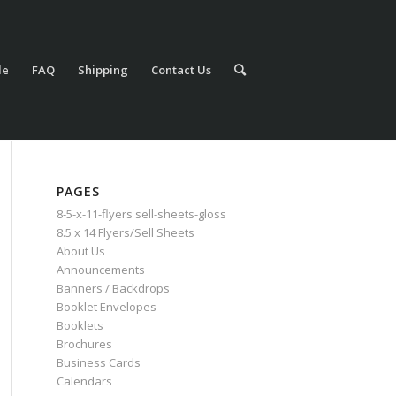
le
FAQ
Shipping
Contact Us
PAGES
8-5-x-11-flyers sell-sheets-gloss
8.5 x 14 Flyers/Sell Sheets
About Us
Announcements
Banners / Backdrops
Booklet Envelopes
Booklets
Brochures
Business Cards
Calendars