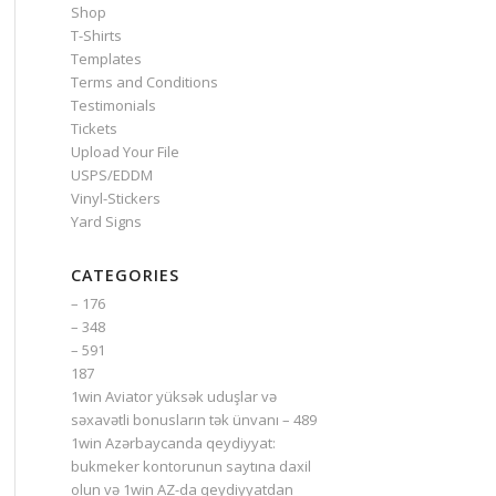
Shop
T-Shirts
Templates
Terms and Conditions
Testimonials
Tickets
Upload Your File
USPS/EDDM
Vinyl-Stickers
Yard Signs
CATEGORIES
– 176
– 348
– 591
187
1win Aviator yüksək uduşlar və
səxavətli bonusların tək ünvanı – 489
1win Azərbaycanda qeydiyyat:
bukmeker kontorunun saytına daxil
olun və 1win AZ-da qeydiyyatdan