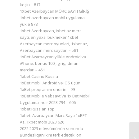
keçin – 817
1Xbet Azerbaycan MƏRC SAYTI GİRİŞ
1xbet azerbaycan mobil uygulama
yukle 878
1xbet Azerbaycan,1xbet az merc
saytı, en yaxsi bukmeker 1xbet
Azerbaycan merc oyunlari, 1xbet az,
Azerbaycan merc saytlari – 581
1xBet Azərbaycan yükle Android və
iPhone: bonus 100 , giriş, idman
mərcləri – 451
1xbet Casino Russia
1xBet mobil Android və iOS üçün
1xBet proqramını endirin – 99
1xBet Mobile Vebsayt Və 1x Bet Mobil
Uygulama Indir 2023 794 – 606
1xbet Russian Top
1xbet: Azərbaycan Mərc Saytı 1xBET
Az, 1xbet mobi 2023 626
2022 2023 mövsümünün sonunda
Bundesliqanı kim tərk edəcək: ön