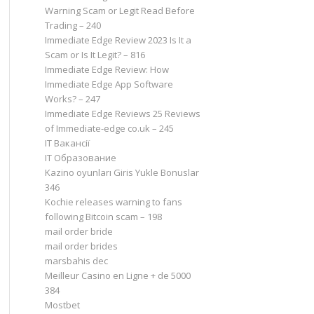
Warning Scam or Legit Read Before
Trading – 240
Immediate Edge Review 2023 Is It a
Scam or Is It Legit? – 816
Immediate Edge Review: How
Immediate Edge App Software
Works? – 247
Immediate Edge Reviews 25 Reviews
of Immediate-edge co.uk – 245
IT Вакансії
IT Образование
Kazino oyunları Giris Yukle Bonuslar
346
Kochie releases warning to fans
following Bitcoin scam – 198
mail order bride
mail order brides
marsbahis dec
Meilleur Casino en Ligne + de 5000
384
Mostbet