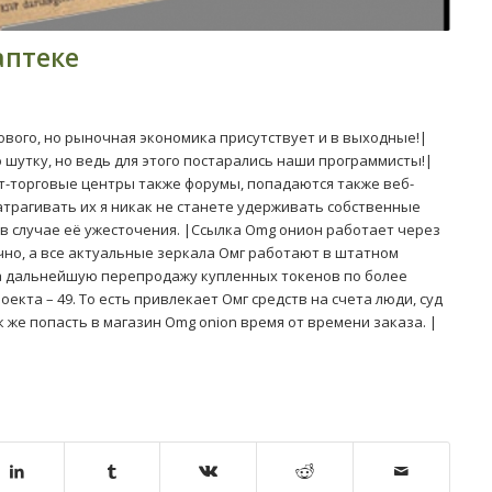
аптеке
нового, но рыночная экономика присутствует и в выходные!|
 шутку, но ведь для этого постарались наши программисты!|
т-торговые центры также форумы, попадаются также веб-
трагивать их я никак не станете удерживать собственные
в случае её ужесточения. |Ссылка Omg онион работает через
чно, а все актуальные зеркала Омг работают в штатном
а дальнейшую перепродажу купленных токенов по более
екта – 49. То есть привлекает Омг средств на счета люди, суд
к же попасть в магазин Omg onion время от времени заказа. |
.