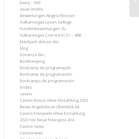
baxış – 369
asian brides
Bewertungen Abgeschlossen
Vulkanvegas Lesen Selbige
Kundenbewertungen Zu
Vulkanvegas Com 4 Von 51 – 488
blackjack-deluxe dec
blog
bonanza dec
Bookkeeping
Bootcamp de programação
Bootcamp de programación
Bootcamps de programación
brides
casino
Casino Bonus ohne Einzahlung 2023 ️
Beste Angebote im Überblick 64
Casino Freispiele ohne Einzahlung
2023 50+ Neue Freespins 414
Casino news
Casinonews