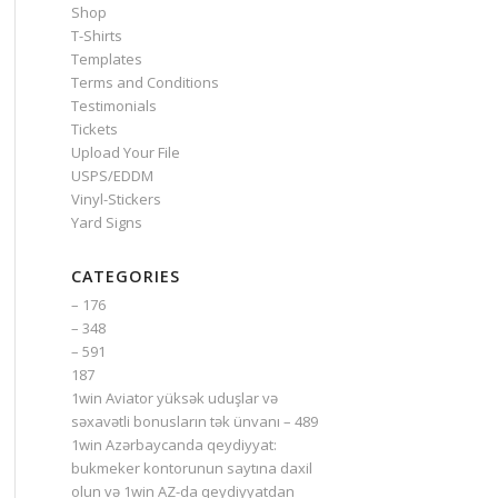
Shop
T-Shirts
Templates
Terms and Conditions
Testimonials
Tickets
Upload Your File
USPS/EDDM
Vinyl-Stickers
Yard Signs
CATEGORIES
– 176
– 348
– 591
187
1win Aviator yüksək uduşlar və
səxavətli bonusların tək ünvanı – 489
1win Azərbaycanda qeydiyyat:
bukmeker kontorunun saytına daxil
olun və 1win AZ-da qeydiyyatdan