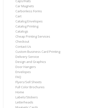
Caps/Hats
Car Magnets
Carbonless Forms
Cart
Catalog Envelopes
Catalog Printing
Catalogs
Cheap Printing Services
Checkout
Contact Us
Custom Business Card Printing
Delivery Service
Design and Graphics
Door Hangers
Envelopes
FAQ
Flyers/Sell Sheets
Full Color Brochures
Home
Labels/Stickers
Letterheads
Magnetic Cards