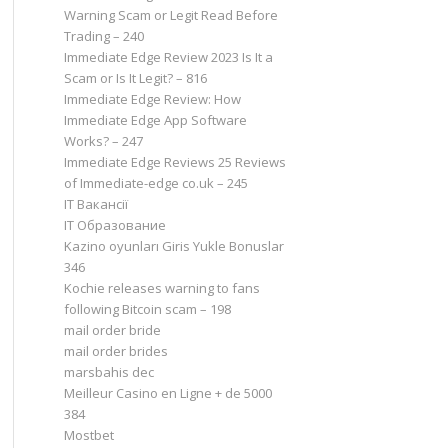
Warning Scam or Legit Read Before
Trading – 240
Immediate Edge Review 2023 Is It a
Scam or Is It Legit? – 816
Immediate Edge Review: How
Immediate Edge App Software
Works? – 247
Immediate Edge Reviews 25 Reviews
of Immediate-edge co.uk – 245
IT Вакансії
IT Образование
Kazino oyunları Giris Yukle Bonuslar
346
Kochie releases warning to fans
following Bitcoin scam – 198
mail order bride
mail order brides
marsbahis dec
Meilleur Casino en Ligne + de 5000
384
Mostbet