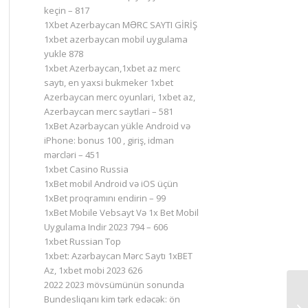
keçin – 817
1Xbet Azerbaycan MƏRC SAYTI GİRİŞ
1xbet azerbaycan mobil uygulama
yukle 878
1xbet Azerbaycan,1xbet az merc
saytı, en yaxsi bukmeker 1xbet
Azerbaycan merc oyunlari, 1xbet az,
Azerbaycan merc saytlari – 581
1xBet Azərbaycan yükle Android və
iPhone: bonus 100 , giriş, idman
mərcləri – 451
1xbet Casino Russia
1xBet mobil Android və iOS üçün
1xBet proqramını endirin – 99
1xBet Mobile Vebsayt Və 1x Bet Mobil
Uygulama Indir 2023 794 – 606
1xbet Russian Top
1xbet: Azərbaycan Mərc Saytı 1xBET
Az, 1xbet mobi 2023 626
2022 2023 mövsümünün sonunda
Bundesliqanı kim tərk edəcək: ön