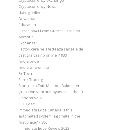
Cryptocurrency exchange
Cryptocurrency News
dating online
Download
Education
Elitcasino411 com Güncel Elitcasino
Adresi 7
Exchanger
Factori care ne afectează șansele de
câștig la casino online P 933
find a bride
find a wife online
FinTech
Forex Trading
Françesko Totti Mostbet Bukmeker
şirkəti-nın yeni nümayəndəsi oldu – 3
Generative AI
GOO dec
Immediate Edge Canada Is this
automated system legitimate in the
first place? – 865
Immediate Edge Review 2022