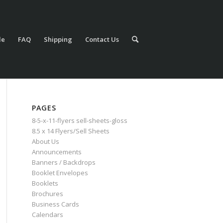
le
FAQ
Shipping
Contact Us
PAGES
8-5-x-11-flyers sell-sheets-gloss
8.5 x 14 Flyers/Sell Sheets
About Us
Announcements
Banners / Backdrops
Booklet Envelopes
Booklets
Brochures
Business Cards
Calendars