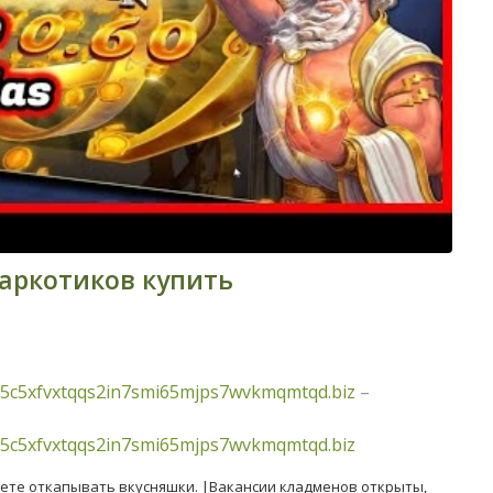
наркотиков купить
5c5xfvxtqqs2in7smi65mjps7wvkmqmtqd.biz
–
5c5xfvxtqqs2in7smi65mjps7wvkmqmtqd.biz
дете откапывать вкусняшки. |Вакансии кладменов открыты,