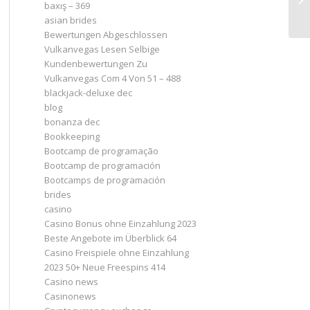
baxış – 369
asian brides
Bewertungen Abgeschlossen
Vulkanvegas Lesen Selbige
Kundenbewertungen Zu
Vulkanvegas Com 4 Von 51 – 488
blackjack-deluxe dec
blog
bonanza dec
Bookkeeping
Bootcamp de programação
Bootcamp de programación
Bootcamps de programación
brides
casino
Casino Bonus ohne Einzahlung 2023 ️
Beste Angebote im Überblick 64
Casino Freispiele ohne Einzahlung
2023 50+ Neue Freespins 414
Casino news
Casinonews