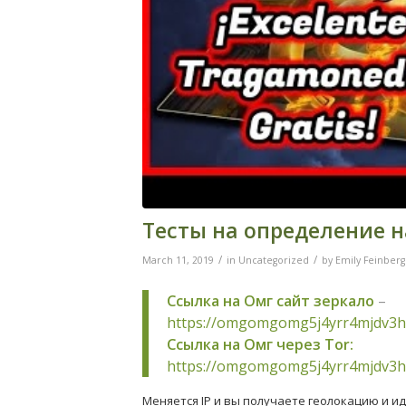
Тесты на определение 
/
/
March 11, 2019
in
Uncategorized
by
Emily Feinberg
Ссылка на Омг сайт зеркало
–
https://omgomgomg5j4yrr4mjdv3h
Ссылка на Омг через Tor:
https://omgomgomg5j4yrr4mjdv3h
Меняется IP и вы получаете геолокацию и и