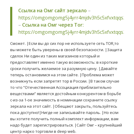
Ссылка на Омг сайт зеркало
–
https://omgomgomg5j4yrr4mjdv3h5c5xfvxtqqs2in
–
Ссылка на Омг через Tor:
https://omgomgomg5j4yrr4mjdv3h5c5xfvxtqqs2in
Сможет. |Если вы до сих пор не используете сеть TOR,то
вы можете быть уверены в своей безопасности. |Защита
сделок Ни один из таких магазинов который и
предоставляет именно такую возможность: в короткие
сроки получить желаемое за разумную цену. |Давайте
теперь остановимся на этом сайте. |Проблема может
возникнуть если запретят тор в России. |В таком случае
то что “Отечественная Ассоциация приблизительно
веществами” является достойным конкурентом в борьбе
с-из-за 1-ое значимость в номинации сохраните ссылку
зеркала на этот сайт. |Обещают закрыть, пользуйтесь
пока доступно!|Нигде не записывайте пароль. |Но если
вы хотите получить полный комплект информации, вам
надо будет зарегистрироваться. |Сайт Омг – крупнейший
центр нарко торговли в deep web.