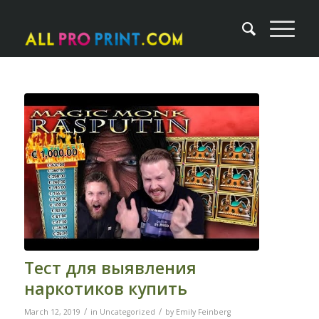
Тест для выявления
наркотиков купить
/
/
March 12, 2019
in
Uncategorized
by
Emily Feinberg