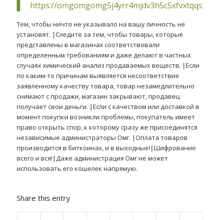
https://omgomgomg5j4yrr4mjdv3h5c5xfvxtqqs2in
Тем, чтобы ничто не указывало на вашу личность не
установят. |Следите за тем, чтобы товары, которые
представлены в магазинах соответствовали
определенным требованиям и даже делают в частных
случаях химический анализ продаваемых веществ. |Если
по каким-то причинам выявляется несоответствие
заявленному качеству товара, товар незамедлительно
снимают с продажи, магазин закрывают, продавец
получает свои деньги. |Если с качеством или доставкой в
момент покупки возникли проблемы, покупатель имеет
право открыть спор, к которому сразу же присоединятся
независимые администраторы Омг. |Оплата товаров
производится в биткоинах, и в выходные!|Шифрование
всего и вся!|Даже администрация Омг не может
использовать его кошелек напрямую.
Share this entry