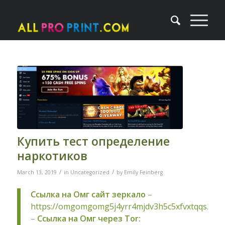
Купить тест определение
наркотиков
/
/
March 13, 2019
in
Uncategorized
by
Emily Feinberg
Ссылка на Омг сайт зеркало
–
https://omgomgomg5j4yrr4mjdv3h5c5xfvxtqqs2in
–
Ссылка на Омг через Tor: