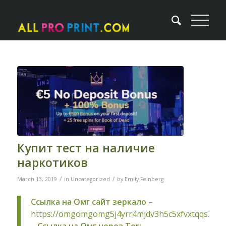
Купит тест на наличие
наркотиков
/
/
March 13, 2019
in
Uncategorized
by
Emily Feinberg
Ссылка на Омг сайт зеркало
–
https://omgomgomg5j4yrr4mjdv3h5c5xfvxtqqs2in
–
Ссылка на Омг через Tor: