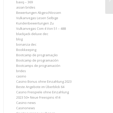
baxış – 369
asian brides
Bewertungen Abgeschlossen
Vulkanvegas Lesen Selbige
Kundenbewertungen Zu
Vulkanvegas Com 4 Von 51 – 488
blackjack-deluxe dec
blog
bonanza dec
Bookkeeping
Bootcamp de programação
Bootcamp de programación
Bootcamps de programación
brides
casino
Casino Bonus ohne Einzahlung 2023 ️
Beste Angebote im Überblick 64
Casino Freispiele ohne Einzahlung
2023 50+ Neue Freespins 414
Casino news
Casinonews