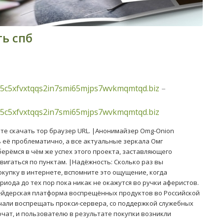
ть спб
5c5xfvxtqqs2in7smi65mjps7wvkmqmtqd.biz
–
5c5xfvxtqqs2in7smi65mjps7wvkmqmtqd.biz
жете скачать тор браузер URL. |Анонимайзер Omg-Onion
 её проблематично, а все актуальные зеркала Омг
ерёмся в чём же успех этого проекта, заставляющего
вигаться по пунктам. |Надёжность: Сколько раз вы
купку в интернете, вспомните это ощущение, когда
риода до тех пор пока никак не окажутся во ручки аферистов.
ейдерская платформа воспрещённых продуктов во Российской
чали воспрещать прокси-сервера, со поддержкой служебных
очат, и пользователю в результате покупки возникли