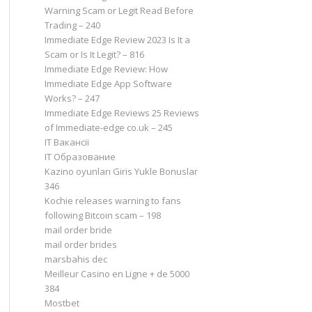
Warning Scam or Legit Read Before
Trading – 240
Immediate Edge Review 2023 Is It a
Scam or Is It Legit? – 816
Immediate Edge Review: How
Immediate Edge App Software
Works? – 247
Immediate Edge Reviews 25 Reviews
of Immediate-edge co.uk – 245
IT Вакансії
IT Образование
Kazino oyunları Giris Yukle Bonuslar
346
Kochie releases warning to fans
following Bitcoin scam – 198
mail order bride
mail order brides
marsbahis dec
Meilleur Casino en Ligne + de 5000
384
Mostbet