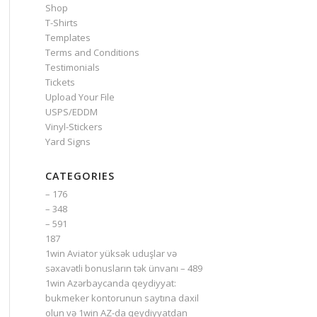
Shop
T-Shirts
Templates
Terms and Conditions
Testimonials
Tickets
Upload Your File
USPS/EDDM
Vinyl-Stickers
Yard Signs
CATEGORIES
– 176
– 348
– 591
187
1win Aviator yüksək uduşlar və
səxavətli bonusların tək ünvanı – 489
1win Azərbaycanda qeydiyyat:
bukmeker kontorunun saytına daxil
olun və 1win AZ-da qeydiyyatdan