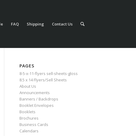
le
FAQ
Shipping
Contact Us
PAGES
8-5-x-11-flyers sell-sheets-gloss
8.5 x 14 Flyers/Sell Sheets
About Us
Announcements
Banners / Backdrops
Booklet Envelopes
Booklets
Brochures
Business Cards
Calendars