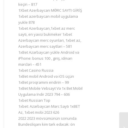
keçin – 817
1Xbet Azerbaycan MƏRC SAYTI GİRİŞ
1xbet azerbaycan mobil uygulama
yukle 878
1xbet Azerbaycan,1xbet az merc
saytı, en yaxsi bukmeker 1xbet
Azerbaycan merc oyunlari, 1xbet az,
Azerbaycan merc saytlari – 581
1xBet Azərbaycan yükle Android və
iPhone: bonus 100 , giriş, idman
mərcləri – 451
1xbet Casino Russia
1xBet mobil Android və iOS üçün
1xBet proqramını endirin – 99
1xBet Mobile Vebsayt Və 1x Bet Mobil
Uygulama Indir 2023 794 – 606
1xbet Russian Top
1xbet: Azərbaycan Mərc Saytı 1xBET
Az, 1xbet mobi 2023 626
2022 2023 mövsümünün sonunda
Bundesliqanı kim tərk edəcək: ön