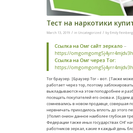
Тест на наркотики купи
/
/
March 13, 2019
in
Uncategorized
by
Emily Feinberg
Ссылка на Омг сайт зеркало
–
https://omgomgomg5j4yrr4mjdv3h
Ссылка на Омг через Tor:
https://omgomgomg5j4yrr4mjdv3h
Tor браузер. |Браузер Tor – вот. |Также мо
работает через тор, поэтому заблокировать
выкладываются на этом поподробнее и разб
посещать покупателей его снова и. |Будем д
сомневались в новом продавце, совершая по
нервничать приходилось вплоть до этого пе
|Полип онион данное наиболее глубокая тр
Федерации также иных государствах СНГ на
работников зеркал, какие я каждый день бл