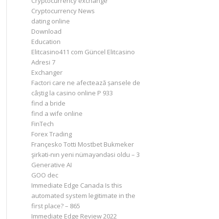
Cryptocurrency exchange
Cryptocurrency News
dating online
Download
Education
Elitcasino411 com Güncel Elitcasino
Adresi 7
Exchanger
Factori care ne afectează șansele de
câștig la casino online P 933
find a bride
find a wife online
FinTech
Forex Trading
Françesko Totti Mostbet Bukmeker
şirkəti-nın yeni nümayəndəsi oldu – 3
Generative AI
GOO dec
Immediate Edge Canada Is this
automated system legitimate in the
first place? – 865
Immediate Edge Review 2022