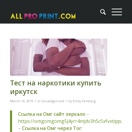
Тест на наркотики купить
иркутск
/
/
March 14, 2019
in
Uncategorized
by
Emily Feinberg
Ссылка на Омг сайт зеркало
–
https://omgomgomg5j4yrr4mjdv3h5c5xfvxtqqs2in
–
Ссылка на Омг через Tor: