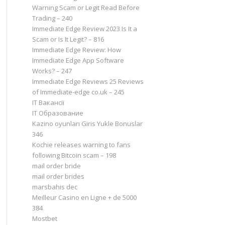
Warning Scam or Legit Read Before
Trading – 240
Immediate Edge Review 2023 Is It a
Scam or Is It Legit? – 816
Immediate Edge Review: How
Immediate Edge App Software
Works? – 247
Immediate Edge Reviews 25 Reviews
of Immediate-edge co.uk – 245
IT Вакансії
IT Образование
Kazino oyunları Giris Yukle Bonuslar
346
Kochie releases warning to fans
following Bitcoin scam – 198
mail order bride
mail order brides
marsbahis dec
Meilleur Casino en Ligne + de 5000
384
Mostbet