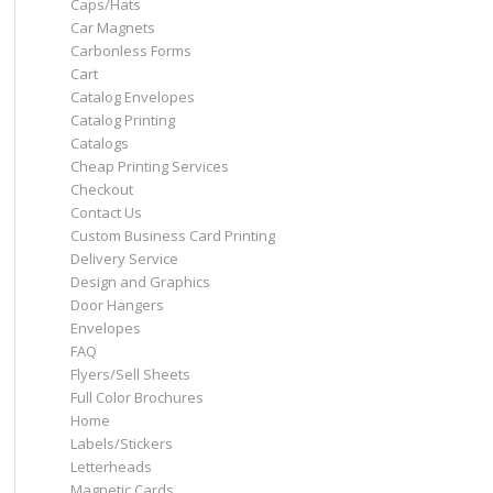
Caps/Hats
Car Magnets
Carbonless Forms
Cart
Catalog Envelopes
Catalog Printing
Catalogs
Cheap Printing Services
Checkout
Contact Us
Custom Business Card Printing
Delivery Service
Design and Graphics
Door Hangers
Envelopes
FAQ
Flyers/Sell Sheets
Full Color Brochures
Home
Labels/Stickers
Letterheads
Magnetic Cards