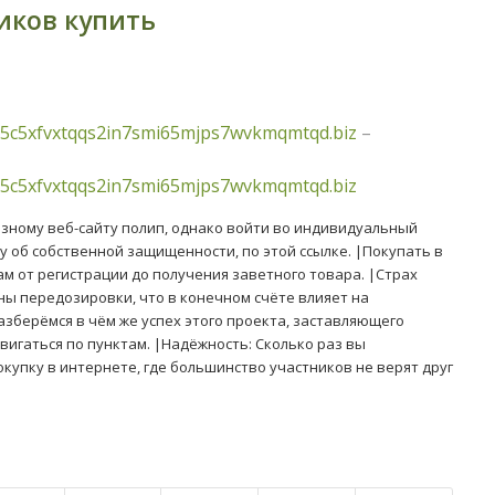
иков купить
5c5xfvxtqqs2in7smi65mjps7wvkmqmtqd.biz
–
5c5xfvxtqqs2in7smi65mjps7wvkmqmtqd.biz
озному веб-сайту полип, однако войти во индивидуальный
у об собственной защищенности, по этой ссылке. |Покупать в
м от регистрации до получения заветного товара. |Страх
жны передозировки, что в конечном счёте влияет на
азберёмся в чём же успех этого проекта, заставляющего
вигаться по пунктам. |Надёжность: Сколько раз вы
купку в интернете, где большинство участников не верят друг