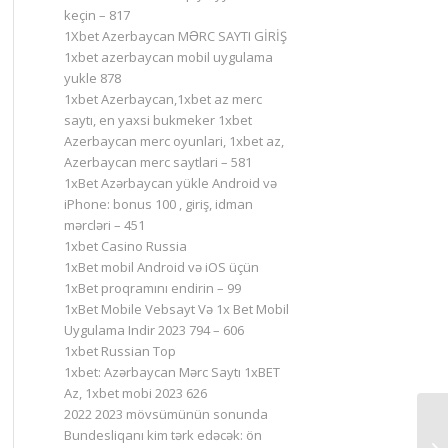
keçin – 817
1Xbet Azerbaycan MƏRC SAYTI GİRİŞ
1xbet azerbaycan mobil uygulama
yukle 878
1xbet Azerbaycan,1xbet az merc
saytı, en yaxsi bukmeker 1xbet
Azerbaycan merc oyunlari, 1xbet az,
Azerbaycan merc saytlari – 581
1xBet Azərbaycan yükle Android və
iPhone: bonus 100 , giriş, idman
mərcləri – 451
1xbet Casino Russia
1xBet mobil Android və iOS üçün
1xBet proqramını endirin – 99
1xBet Mobile Vebsayt Və 1x Bet Mobil
Uygulama Indir 2023 794 – 606
1xbet Russian Top
1xbet: Azərbaycan Mərc Saytı 1xBET
Az, 1xbet mobi 2023 626
2022 2023 mövsümünün sonunda
Bundesliqanı kim tərk edəcək: ön