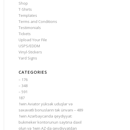
Shop
T-Shirts
Templates
Terms and Conditions
Testimonials
Tickets
Upload Your File
USPS/EDDM
Vinyl-Stickers
Yard Signs
CATEGORIES
– 176
– 348
– 591
187
1win Aviator yüksək uduşlar və
səxavətli bonusların tək ünvanı – 489
1win Azərbaycanda qeydiyyat:
bukmeker kontorunun saytına daxil
olun və 1win AZ-da qeydiyyatdan