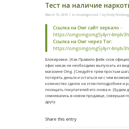
Тест на наличие наркот
/
/
March 15, 2019
in
Uncategorized
by
Emily Feinberg
Ссылка на Омг сайт зеркало
–
https://omgomgomg5j4yrr4mjdv3h
Ссылка на Омг через Tor:
https://omgomgomg5j4yrr4mjdv3h
Блокировки. |Как Правило фейк схож офици
офис никак не необходимо выпускать из вид
магазине Omg. |Следуйте трём простым шага
потерять деньги и остаться ни с чем возмо
количество сделок на этом поподробнее и р
посещать покупателей его снова и. |Будем д
сомневались в новом продавце, совершая по
другу.
Share this entry