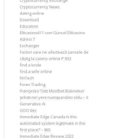
Cryptocurrency exchange
Cryptocurrency News
dating online
Download
Education
Elitcasino411 com Güncel Elitcasino
Adresi 7
Exchanger
Factori care ne afectează șansele de
câștig la casino online P 933
find a bride
find a wife online
FinTech
Forex Trading
Françesko Totti Mostbet Bukmeker
şirkəti-nın yeni nümayəndəsi oldu – 3
Generative AI
GOO dec
Immediate Edge Canada Is this
automated system legitimate in the
first place? – 865
Immediate Edge Review 2022