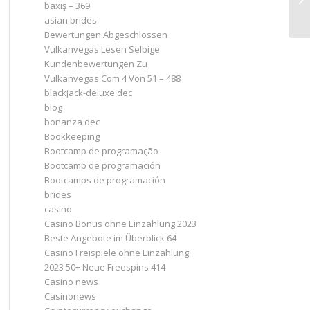
baxış – 369
asian brides
Bewertungen Abgeschlossen
Vulkanvegas Lesen Selbige
Kundenbewertungen Zu
Vulkanvegas Com 4 Von 51 – 488
blackjack-deluxe dec
blog
bonanza dec
Bookkeeping
Bootcamp de programação
Bootcamp de programación
Bootcamps de programación
brides
casino
Casino Bonus ohne Einzahlung 2023 ️
Beste Angebote im Überblick 64
Casino Freispiele ohne Einzahlung
2023 50+ Neue Freespins 414
Casino news
Casinonews