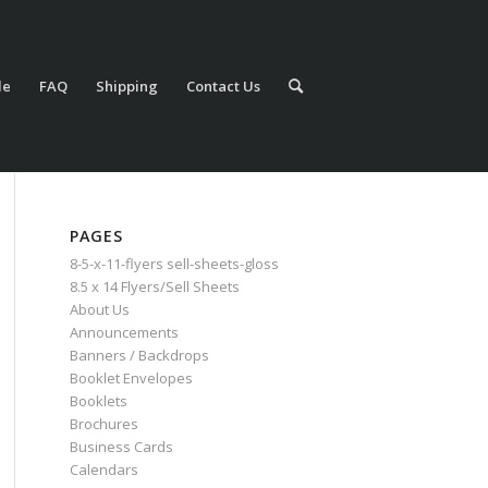
le
FAQ
Shipping
Contact Us
PAGES
8-5-x-11-flyers sell-sheets-gloss
8.5 x 14 Flyers/Sell Sheets
About Us
Announcements
Banners / Backdrops
Booklet Envelopes
Booklets
Brochures
Business Cards
Calendars