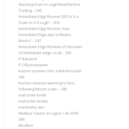
Warning Scam or Legit Read Before
Trading – 240
Immediate Edge Review 2023 Is It a
Scam or Is It Legit? – 816
Immediate Edge Review: How
Immediate Edge App Software
Works? – 247
Immediate Edge Reviews 25 Reviews
of Immediate-edge co.uk – 245
IT Вакансії
IT Образование
Kazino oyunları Giris Yukle Bonuslar
346
Kochie releases warning to fans
following Bitcoin scam – 198
mail order bride
mail order brides
marsbahis dec
Meilleur Casino en Ligne + de 5000
384
Mostbet