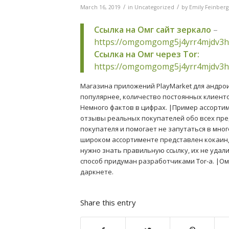
/
/
March 16, 2019
in
Uncategorized
by
Emily Feinberg
Ссылка на Омг сайт зеркало
–
https://omgomgomg5j4yrr4mjdv3h
Ссылка на Омг через Tor:
https://omgomgomg5j4yrr4mjdv3h
Магазина приложений PlayMarket для андроид
популярнее, количество постоянных клиентов
Немного фактов в цифрах. |Пример ассортим
отзывы реальных покупателей обо всех пре
покупателя и помогает не запутаться в мно
широком ассортименте представлен кокаин, 
нужно знать правильную ссылку, их не удал
способ придуман разработчиками Tor-а. |Ом
даркнете.
Share this entry