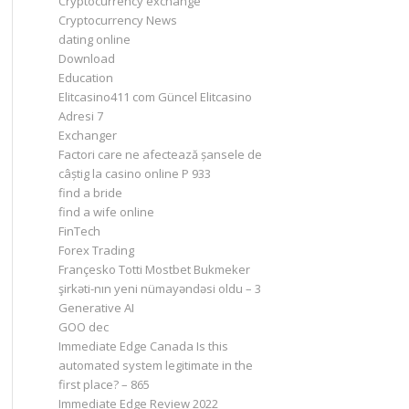
Cryptocurrency exchange
Cryptocurrency News
dating online
Download
Education
Elitcasino411 com Güncel Elitcasino
Adresi 7
Exchanger
Factori care ne afectează șansele de
câștig la casino online P 933
find a bride
find a wife online
FinTech
Forex Trading
Françesko Totti Mostbet Bukmeker
şirkəti-nın yeni nümayəndəsi oldu – 3
Generative AI
GOO dec
Immediate Edge Canada Is this
automated system legitimate in the
first place? – 865
Immediate Edge Review 2022