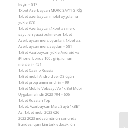
keçin – 817
1Xbet Azerbaycan MƏRC SAYTI GİRİŞ
1xbet azerbaycan mobil uygulama
yukle 878
1xbet Azerbaycan,1xbet az merc
saytı, en yaxsi bukmeker 1xbet
Azerbaycan merc oyunlari, 1xbet az,
Azerbaycan merc saytlari – 581
1xBet Azərbaycan yükle Android və
iPhone: bonus 100 , giriş, idman
mərcləri – 451
1xbet Casino Russia
1xBet mobil Android və iOS üçün
1xBet proqramını endirin – 99
1xBet Mobile Vebsayt Və 1x Bet Mobil
Uygulama Indir 2023 794 – 606
1xbet Russian Top
1xbet: Azərbaycan Mərc Saytı 1xBET
Az, 1xbet mobi 2023 626
2022 2023 mövsümünün sonunda
Bundesliqanı kim tərk edəcək: ön