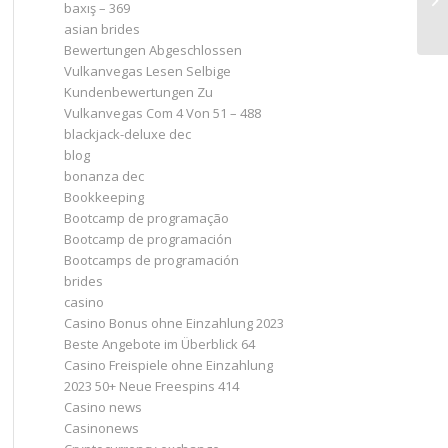
baxış – 369
asian brides
Bewertungen Abgeschlossen
Vulkanvegas Lesen Selbige
Kundenbewertungen Zu
Vulkanvegas Com 4 Von 51 – 488
blackjack-deluxe dec
blog
bonanza dec
Bookkeeping
Bootcamp de programação
Bootcamp de programación
Bootcamps de programación
brides
casino
Casino Bonus ohne Einzahlung 2023 ️
Beste Angebote im Überblick 64
Casino Freispiele ohne Einzahlung
2023 50+ Neue Freespins 414
Casino news
Casinonews