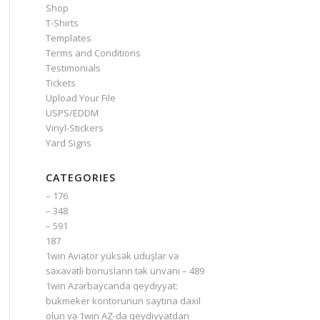
Shop
T-Shirts
Templates
Terms and Conditions
Testimonials
Tickets
Upload Your File
USPS/EDDM
Vinyl-Stickers
Yard Signs
CATEGORIES
– 176
– 348
– 591
187
1win Aviator yüksək uduşlar və
səxavətli bonusların tək ünvanı – 489
1win Azərbaycanda qeydiyyat:
bukmeker kontorunun saytına daxil
olun və 1win AZ-da qeydiyyatdan