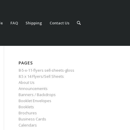
le
FAQ
Shipping
Contact Us
PAGES
8-5-x-11-flyers sell-sheets-gloss
8.5 x 14 Flyers/Sell Sheets
About Us
Announcements
Banners / Backdrops
Booklet Envelopes
Booklets
Brochures
Business Cards
Calendars