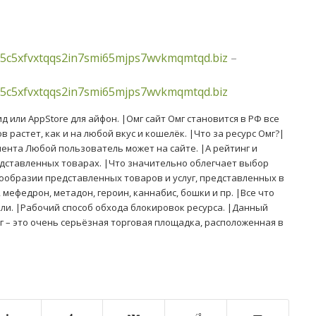
5c5xfvxtqqs2in7smi65mjps7wvkmqmtqd.biz
–
5c5xfvxtqqs2in7smi65mjps7wvkmqmtqd.biz
 или AppStore для айфон. |Омг сайт Омг становится в РФ все
 растет, как и на любой вкус и кошелёк. |Что за ресурс Омг?|
ента Любой пользователь может на сайте. |А рейтинг и
дставленных товарах. |Что значительно облегчает выбор
гообразии представленных товаров и услуг, представленных в
мефедрон, метадон, героин, каннабис, бошки и пр. |Все что
или. |Рабочий способ обхода блокировок ресурса. |Данный
г – это очень серьёзная торговая площадка, расположенная в