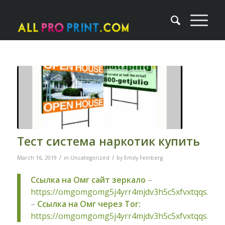
Тест система наркотик купить
/
/
March 16, 2019
in
Uncategorized
by
Emily Feinberg
Ссылка на Омг сайт зеркало
–
https://omgomgomg5j4yrr4mjdv3h5c5xfvxtqqs2in
–
Ссылка на Омг через Tor:
https://omgomgomg5j4yrr4mjdv3h5c5xfvxtqqs2in