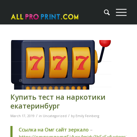
Купить тест на наркотики
екатеринбург
/
/
March 17, 2019
in
Uncategorized
by
Emily Feinberg
Ссылка на Омг сайт зеркало
–
https://omgomgomg5j4yrr4mjdv3h5c5xfvxtqqs2in