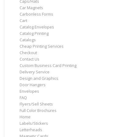
Caps/Hats
Car Magnets
Carbonless Forms
Cart
Catalog Envelopes
Catalog Printing
Catalogs
Cheap Printing Services
Checkout
Contact Us
Custom Business Card Printing
Delivery Service
Design and Graphics
Door Hangers
Envelopes
FAQ
Flyers/Sell Sheets
Full Color Brochures
Home
Labels/Stickers
Letterheads
Magnetic Cards