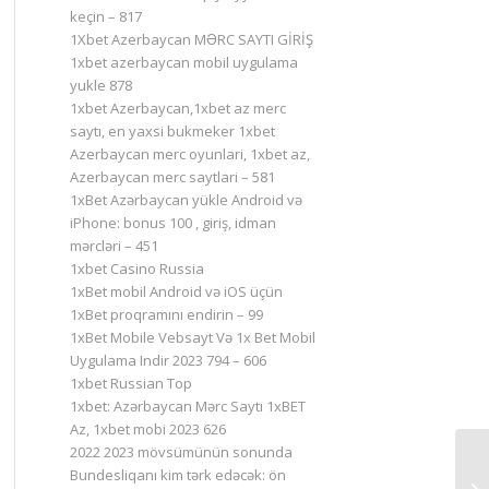
keçin – 817
1Xbet Azerbaycan MƏRC SAYTI GİRİŞ
1xbet azerbaycan mobil uygulama
yukle 878
1xbet Azerbaycan,1xbet az merc
saytı, en yaxsi bukmeker 1xbet
Azerbaycan merc oyunlari, 1xbet az,
Azerbaycan merc saytlari – 581
1xBet Azərbaycan yükle Android və
iPhone: bonus 100 , giriş, idman
mərcləri – 451
1xbet Casino Russia
1xBet mobil Android və iOS üçün
1xBet proqramını endirin – 99
1xBet Mobile Vebsayt Və 1x Bet Mobil
Uygulama Indir 2023 794 – 606
1xbet Russian Top
1xbet: Azərbaycan Mərc Saytı 1xBET
Az, 1xbet mobi 2023 626
2022 2023 mövsümünün sonunda
Bundesliqanı kim tərk edəcək: ön