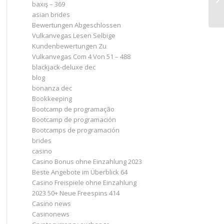
baxış – 369
asian brides
Bewertungen Abgeschlossen
Vulkanvegas Lesen Selbige
Kundenbewertungen Zu
Vulkanvegas Com 4 Von 51 – 488
blackjack-deluxe dec
blog
bonanza dec
Bookkeeping
Bootcamp de programação
Bootcamp de programación
Bootcamps de programación
brides
casino
Casino Bonus ohne Einzahlung 2023 ️
Beste Angebote im Überblick 64
Casino Freispiele ohne Einzahlung
2023 50+ Neue Freespins 414
Casino news
Casinonews