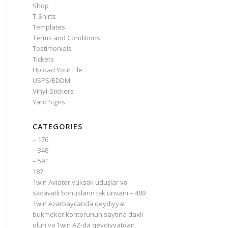
Shop
T-Shirts
Templates
Terms and Conditions
Testimonials
Tickets
Upload Your File
USPS/EDDM
Vinyl-Stickers
Yard Signs
CATEGORIES
– 176
– 348
– 591
187
1win Aviator yüksək uduşlar və
səxavətli bonusların tək ünvanı – 489
1win Azərbaycanda qeydiyyat:
bukmeker kontorunun saytına daxil
olun və 1win AZ-da qeydiyyatdan