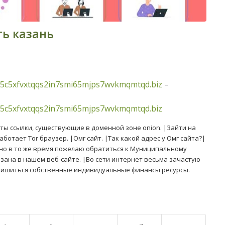
ть казань
5c5xfvxtqqs2in7smi65mjps7wvkmqmtqd.biz
–
5c5xfvxtqqs2in7smi65mjps7wvkmqmtqd.biz
йты ссылки, существующие в доменной зоне onion. |Зайти на
отает Tor браузер. |Омг сайт. |Так какой адрес у Омг сайта?|
но в то же время пожелаю обратиться к Муниципальному
зана в нашем веб-сайте. |Во сети интернет весьма зачастую
лишиться собственные индивидуальные финансы ресурсы.