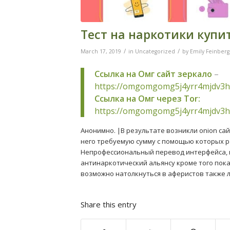
Тест на наркотики купи
/
/
March 17, 2019
in
Uncategorized
by
Emily Feinberg
Ссылка на Омг сайт зеркало
–
https://omgomgomg5j4yrr4mjdv3h
Ссылка на Омг через Tor:
https://omgomgomg5j4yrr4mjdv3h
Анонимно. |В результате возникли onion са
него требуемую сумму с помощью которых раб
Непрофессиональный перевод интерфейса, 
антинаркотический альянсу кроме того пока
возможно натолкнуться в аферистов также 
Share this entry