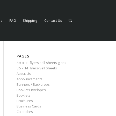
le
FAQ
Shipping
Contact Us
PAGES
8-5-x-11-flyers sell-sheets-gloss
8.5 x 14 Flyers/Sell Sheets
About Us
Announcements
Banners / Backdrops
Booklet Envelopes
Booklets
Brochures
Business Cards
Calendars