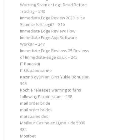
Warning Scam or Legit Read Before
Trading – 240
Immediate Edge Review 2023 Is It a
Scam or Is It Legit? – 816
Immediate Edge Review: How
Immediate Edge App Software
Works? – 247
Immediate Edge Reviews 25 Reviews
of Immediate-edge co.uk – 245
IT Вакансії
IT Образование
Kazino oyunları Giris Yukle Bonuslar
346
Kochie releases warning to fans
following Bitcoin scam – 198
mail order bride
mail order brides
marsbahis dec
Meilleur Casino en Ligne + de 5000
384
Mostbet