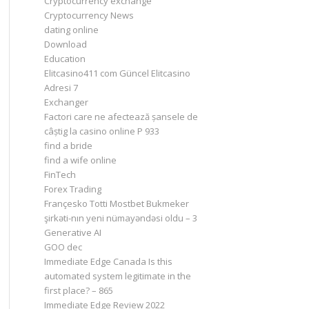
Cryptocurrency exchange
Cryptocurrency News
dating online
Download
Education
Elitcasino411 com Güncel Elitcasino
Adresi 7
Exchanger
Factori care ne afectează șansele de
câștig la casino online P 933
find a bride
find a wife online
FinTech
Forex Trading
Françesko Totti Mostbet Bukmeker
şirkəti-nın yeni nümayəndəsi oldu – 3
Generative AI
GOO dec
Immediate Edge Canada Is this
automated system legitimate in the
first place? – 865
Immediate Edge Review 2022