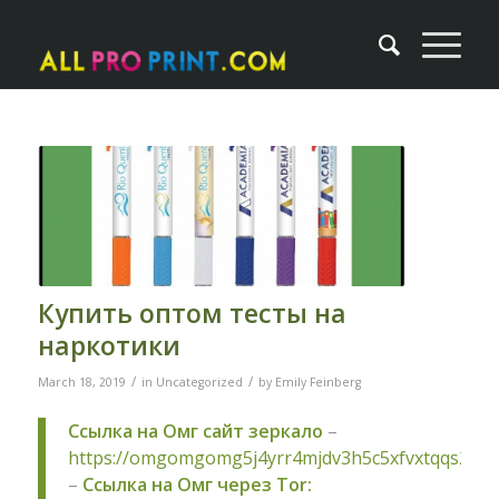
Купить оптом тесты на
наркотики
/
/
March 18, 2019
in
Uncategorized
by
Emily Feinberg
Ссылка на Омг сайт зеркало
–
https://omgomgomg5j4yrr4mjdv3h5c5xfvxtqqs2in
–
Ссылка на Омг через Tor: