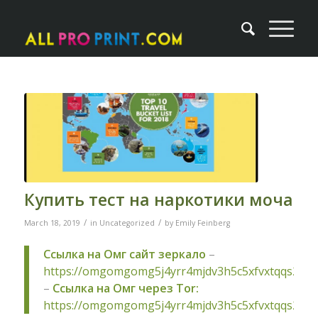
Купить тест на наркотики моча
/
/
March 18, 2019
in
Uncategorized
by
Emily Feinberg
Ссылка на Омг сайт зеркало
–
https://omgomgomg5j4yrr4mjdv3h5c5xfvxtqqs2in
–
Ссылка на Омг через Tor:
https://omgomgomg5j4yrr4mjdv3h5c5xfvxtqqs2in