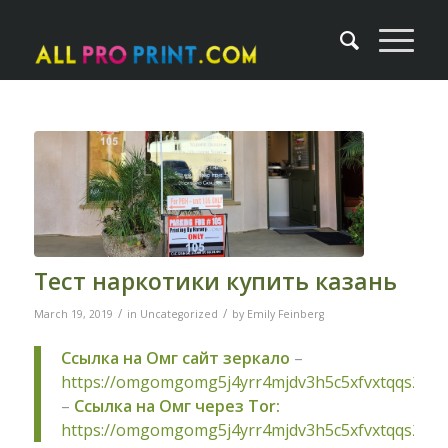
Тест наркотики купить казань
/
/
March 19, 2019
in
Uncategorized
by
Emily Feinberg
Ссылка на Омг сайт зеркало
–
https://omgomgomg5j4yrr4mjdv3h5c5xfvxtqqs2in
–
Ссылка на Омг через Tor:
https://omgomgomg5j4yrr4mjdv3h5c5xfvxtqqs2in