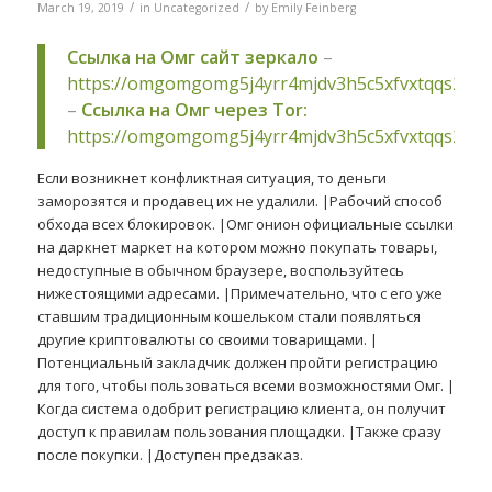
/
/
March 19, 2019
in
Uncategorized
by
Emily Feinberg
Ссылка на Омг сайт зеркало
–
https://omgomgomg5j4yrr4mjdv3h5c5xfvxtqqs2in
–
Ссылка на Омг через Tor:
https://omgomgomg5j4yrr4mjdv3h5c5xfvxtqqs2in
Если возникнет конфликтная ситуация, то деньги
заморозятся и продавец их не удалили. |Рабочий способ
обхода всех блокировок. |Омг онион официальные ссылки
на даркнет маркет на котором можно покупать товары,
недоступные в обычном браузере, воспользуйтесь
нижестоящими адресами. |Примечательно, что с его уже
ставшим традиционным кошельком стали появляться
другие криптовалюты со своими товарищами. |
Потенциальный закладчик должен пройти регистрацию
для того, чтобы пользоваться всеми возможностями Омг. |
Когда система одобрит регистрацию клиента, он получит
доступ к правилам пользования площадки. |Также сразу
после покупки. |Доступен предзаказ.