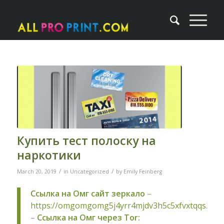
Купить тест полоску на
наркотики
/
/
March 20, 2019
in
Uncategorized
by
Emily Feinberg
Ссылка на Омг сайт зеркало
–
https://omgomgomg5j4yrr4mjdv3h5c5xfvxtqqs2in
–
Ссылка на Омг через Tor: