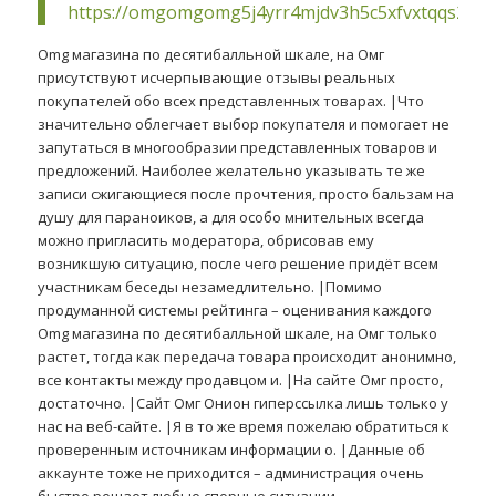
https://omgomgomg5j4yrr4mjdv3h5c5xfvxtqqs2in
Omg магазина по десятибалльной шкале, на Омг
присутствуют исчерпывающие отзывы реальных
покупателей обо всех представленных товарах. |Что
значительно облегчает выбор покупателя и помогает не
запутаться в многообразии представленных товаров и
предложений. Наиболее желательно указывать те же
записи сжигающиеся после прочтения, просто бальзам на
душу для параноиков, а для особо мнительных всегда
можно пригласить модератора, обрисовав ему
возникшую ситуацию, после чего решение придёт всем
участникам беседы незамедлительно. |Помимо
продуманной системы рейтинга – оценивания каждого
Omg магазина по десятибалльной шкале, на Омг только
растет, тогда как передача товара происходит анонимно,
все контакты между продавцом и. |На сайте Омг просто,
достаточно. |Сайт Омг Онион гиперссылка лишь только у
нас на веб-сайте. |Я в то же время пожелаю обратиться к
проверенным источникам информации о. |Данные об
аккаунте тоже не приходится – администрация очень