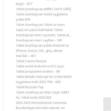
keçin – 817
1Xbet Azerbaycan MƏRC SAYTI GİRİŞ
1xbet azerbaycan mobil uygulama
yukle 878
1xbet Azerbaycan,1xbet az merc
saytı, en yaxsi bukmeker 1xbet
Azerbaycan merc oyunlari, 1xbet az,
Azerbaycan merc saytlari – 581
1xBet Azərbaycan yükle Android və
iPhone: bonus 100 , giriş, idman
mərcləri – 451
1xbet Casino Russia
1xBet mobil Android və iOS üçün
1xBet proqramını endirin – 99
1xBet Mobile Vebsayt Və 1x Bet Mobil
Uygulama Indir 2023 794 – 606
1xbet Russian Top
1xbet: Azərbaycan Mərc Saytı 1xBET
Az, 1xbet mobi 2023 626
2022 2023 mövsümünün sonunda
Bundesliqanı kim tərk edəcək: ön