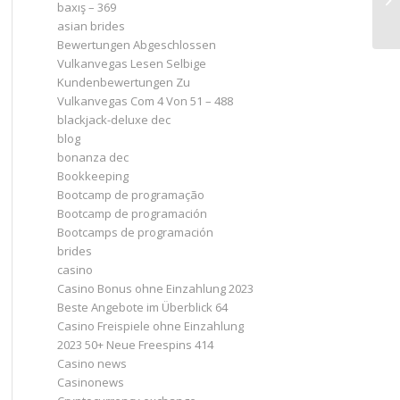
baxış – 369
asian brides
Bewertungen Abgeschlossen
Vulkanvegas Lesen Selbige
Kundenbewertungen Zu
Vulkanvegas Com 4 Von 51 – 488
blackjack-deluxe dec
blog
bonanza dec
Bookkeeping
Bootcamp de programação
Bootcamp de programación
Bootcamps de programación
brides
casino
Casino Bonus ohne Einzahlung 2023 ️
Beste Angebote im Überblick 64
Casino Freispiele ohne Einzahlung
2023 50+ Neue Freespins 414
Casino news
Casinonews