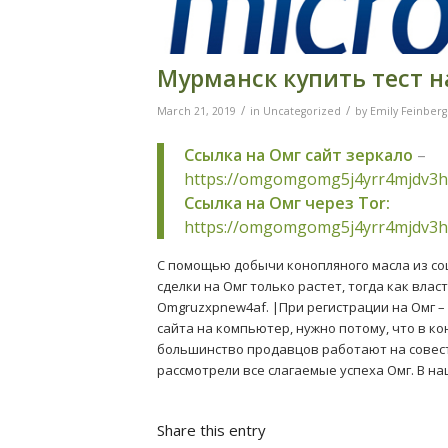
Мурманск купить тест 
/
/
March 21, 2019
in
Uncategorized
by
Emily Feinberg
Ссылка на Омг сайт зеркало
–
https://omgomgomg5j4yrr4mjdv3h
Ссылка на Омг через Tor:
https://omgomgomg5j4yrr4mjdv3h
С помощью добычи конопляного масла из соц
сделки на Омг только растет, тогда как власт
Omgruzxpnew4af. |При регистрации на Омг –
сайта на компьютер, нужно потому, что в к
большинство продавцов работают на совест
рассмотрели все слагаемые успеха Омг. В н
Share this entry