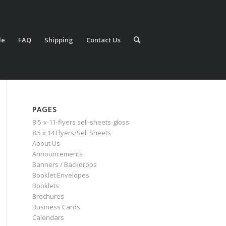
le
FAQ
Shipping
Contact Us
PAGES
8-5-x-11-flyers sell-sheets-gloss
8.5 x 14 Flyers/Sell Sheets
About Us
Announcements
Banners / Backdrops
Booklet Envelopes
Booklets
Brochures
Business Cards
Calendars