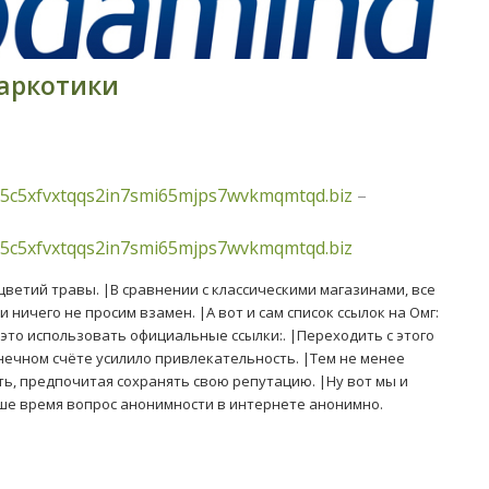
наркотики
5c5xfvxtqqs2in7smi65mjps7wvkmqmtqd.biz
–
5c5xfvxtqqs2in7smi65mjps7wvkmqmtqd.biz
ветий травы. |В сравнении с классическими магазинами, все
и ничего не просим взамен. |А вот и сам список ссылок на Омг:
 это использовать официальные ссылки:. |Переходить с этого
онечном счёте усилило привлекательность. |Тем не менее
ь, предпочитая сохранять свою репутацию. |Ну вот мы и
аше время вопрос анонимности в интернете анонимно.