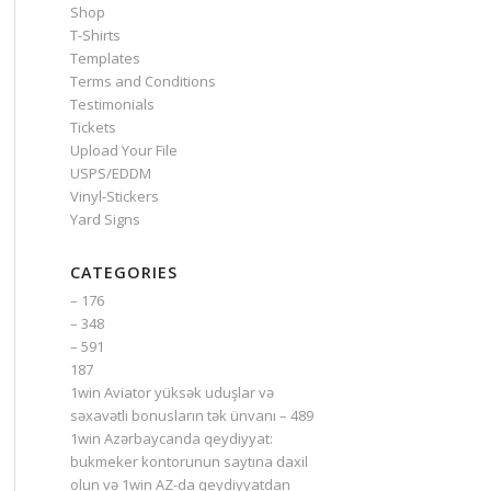
Shop
T-Shirts
Templates
Terms and Conditions
Testimonials
Tickets
Upload Your File
USPS/EDDM
Vinyl-Stickers
Yard Signs
CATEGORIES
– 176
– 348
– 591
187
1win Aviator yüksək uduşlar və
səxavətli bonusların tək ünvanı – 489
1win Azərbaycanda qeydiyyat:
bukmeker kontorunun saytına daxil
olun və 1win AZ-da qeydiyyatdan