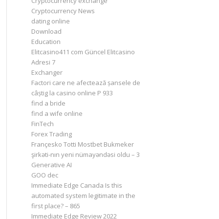
Cryptocurrency exchange
Cryptocurrency News
dating online
Download
Education
Elitcasino411 com Güncel Elitcasino
Adresi 7
Exchanger
Factori care ne afectează șansele de
câștig la casino online P 933
find a bride
find a wife online
FinTech
Forex Trading
Françesko Totti Mostbet Bukmeker
şirkəti-nın yeni nümayəndəsi oldu – 3
Generative AI
GOO dec
Immediate Edge Canada Is this
automated system legitimate in the
first place? – 865
Immediate Edge Review 2022