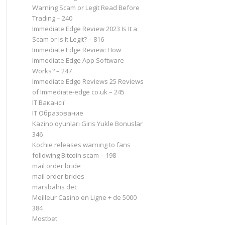
Warning Scam or Legit Read Before
Trading – 240
Immediate Edge Review 2023 Is It a
Scam or Is It Legit? – 816
Immediate Edge Review: How
Immediate Edge App Software
Works? – 247
Immediate Edge Reviews 25 Reviews
of Immediate-edge co.uk – 245
IT Вакансії
IT Образование
Kazino oyunları Giris Yukle Bonuslar
346
Kochie releases warning to fans
following Bitcoin scam – 198
mail order bride
mail order brides
marsbahis dec
Meilleur Casino en Ligne + de 5000
384
Mostbet