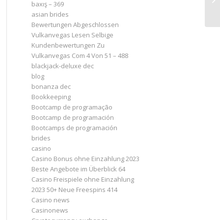
baxış – 369
asian brides
Bewertungen Abgeschlossen
Vulkanvegas Lesen Selbige
Kundenbewertungen Zu
Vulkanvegas Com 4 Von 51 – 488
blackjack-deluxe dec
blog
bonanza dec
Bookkeeping
Bootcamp de programação
Bootcamp de programación
Bootcamps de programación
brides
casino
Casino Bonus ohne Einzahlung 2023 ️
Beste Angebote im Überblick 64
Casino Freispiele ohne Einzahlung
2023 50+ Neue Freespins 414
Casino news
Casinonews