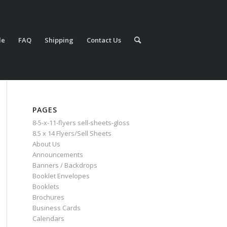
le
FAQ
Shipping
Contact Us
PAGES
8-5-x-11-flyers sell-sheets-gloss
8.5 x 14 Flyers/Sell Sheets
About Us
Announcements
Banners / Backdrops
Booklet Envelopes
Booklets
Brochures
Business Cards
Calendars