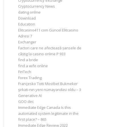
Cryptocurrency exchange
Cryptocurrency News
dating online
Download
Education
Elitcasino411 com Güncel Elitcasino
Adresi 7
Exchanger
Factori care ne afectează șansele de
câștig la casino online P 933
find a bride
find a wife online
FinTech
Forex Trading
Françesko Totti Mostbet Bukmeker
şirkəti-nın yeni nümayəndəsi oldu – 3
Generative AI
GOO dec
Immediate Edge Canada Is this
automated system legitimate in the
first place? – 865
Immediate Edge Review 2022