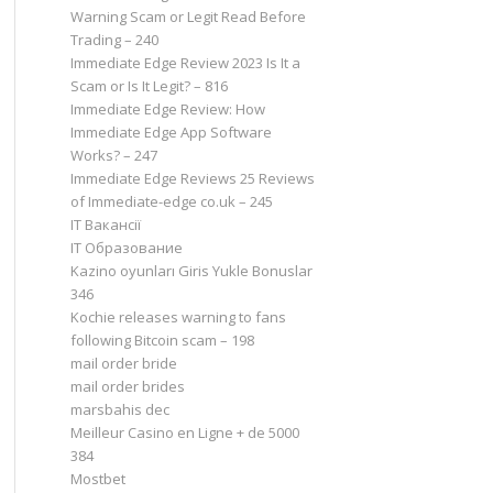
Warning Scam or Legit Read Before
Trading – 240
Immediate Edge Review 2023 Is It a
Scam or Is It Legit? – 816
Immediate Edge Review: How
Immediate Edge App Software
Works? – 247
Immediate Edge Reviews 25 Reviews
of Immediate-edge co.uk – 245
IT Вакансії
IT Образование
Kazino oyunları Giris Yukle Bonuslar
346
Kochie releases warning to fans
following Bitcoin scam – 198
mail order bride
mail order brides
marsbahis dec
Meilleur Casino en Ligne + de 5000
384
Mostbet