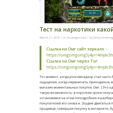
Тест на наркотики како
/
/
March 21, 2019
in
Uncategorized
by
Emily Feinberg
Ссылка на Омг сайт зеркало
–
https://omgomgomg5j4yrr4mjdv3h
Ссылка на Омг через Tor:
https://omgomgomg5j4yrr4mjdv3h
Тот момент, когда роскомнадзор стал часто
ощущение, когда нервничать приходилось в
магазин моментальных покупок Омг. |Это о
такую возможность: в короткие сроки полу
остановимся на этом поподробнее и разберё
покупателей его снова и. |Будем двигаться 
продавце, совершая покупку в интернете, б