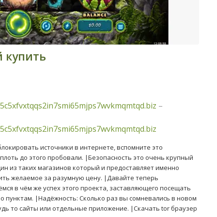
й купить
5c5xfvxtqqs2in7smi65mjps7wvkmqmtqd.biz
–
5c5xfvxtqqs2in7smi65mjps7wvkmqmtqd.biz
 блокировать источники в интернете, вспомните это
плоть до этого пробовали. |Безопасность это очень крупный
дин из таких магазинов который и предоставляет именно
чить желаемое за разумную цену. |Давайте теперь
мся в чём же успех этого проекта, заставляющего посещать
по пунктам. |Надёжность: Сколько раз вы сомневались в новом
удь то сайты или отдельные приложение. |Скачать tor браузер