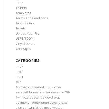
Shop
T-Shirts
Templates
Terms and Conditions
Testimonials
Tickets
Upload Your File
USPS/EDDM
Vinyl-Stickers
Yard Signs
CATEGORIES
– 176
– 348
– 591
187
1win Aviator yüksək uduşlar və
səxavətli bonusların tək ünvanı – 489
1win Azərbaycanda qeydiyyat:
bukmeker kontorunun saytına daxil
olun və 1win AZ-da qeydiyyatdan