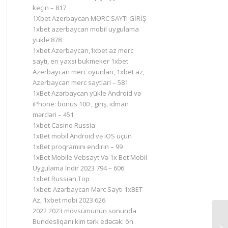
keçin – 817
1Xbet Azerbaycan MƏRC SAYTI GİRİŞ
1xbet azerbaycan mobil uygulama
yukle 878
1xbet Azerbaycan,1xbet az merc
saytı, en yaxsi bukmeker 1xbet
Azerbaycan merc oyunlari, 1xbet az,
Azerbaycan merc saytlari – 581
1xBet Azərbaycan yükle Android və
iPhone: bonus 100 , giriş, idman
mərcləri – 451
1xbet Casino Russia
1xBet mobil Android və iOS üçün
1xBet proqramını endirin – 99
1xBet Mobile Vebsayt Və 1x Bet Mobil
Uygulama Indir 2023 794 – 606
1xbet Russian Top
1xbet: Azərbaycan Mərc Saytı 1xBET
Az, 1xbet mobi 2023 626
2022 2023 mövsümünün sonunda
Bundesliqanı kim tərk edəcək: ön