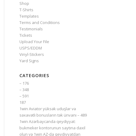
Shop
T-Shirts
Templates
Terms and Conditions
Testimonials
Tickets
Upload Your File
USPS/EDDM
Vinyl-Stickers
Yard Signs
CATEGORIES
– 176
– 348
– 591
187
1win Aviator yüksək uduşlar və
səxavətli bonusların tək ünvanı – 489
1win Azərbaycanda qeydiyyat:
bukmeker kontorunun saytına daxil
olun və 1win AZ-da qeydiyyatdan