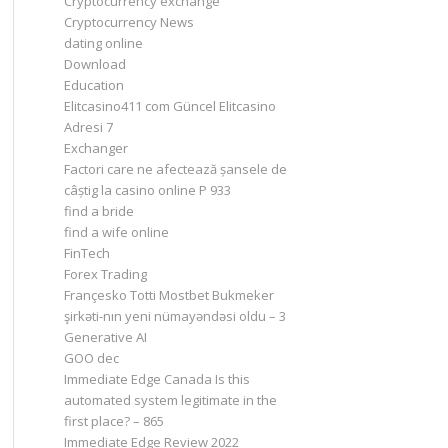
Cryptocurrency exchange
Cryptocurrency News
dating online
Download
Education
Elitcasino411 com Güncel Elitcasino
Adresi 7
Exchanger
Factori care ne afectează șansele de
câștig la casino online P 933
find a bride
find a wife online
FinTech
Forex Trading
Françesko Totti Mostbet Bukmeker
şirkəti-nın yeni nümayəndəsi oldu – 3
Generative AI
GOO dec
Immediate Edge Canada Is this
automated system legitimate in the
first place? – 865
Immediate Edge Review 2022