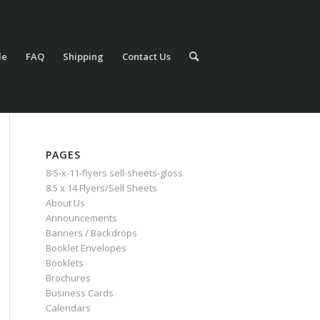
le
FAQ
Shipping
Contact Us
PAGES
8-5-x-11-flyers sell-sheets-gloss
8.5 x 14 Flyers/Sell Sheets
About Us
Announcements
Banners / Backdrops
Booklet Envelopes
Booklets
Brochures
Business Cards
Calendars