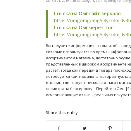
/
/
March 21, 2019
in
Uncategorized
by
Emily Feinberg
Ссылка на Омг сайт зеркало
–
https://omgomgomg5j4yrr4mjdv3h
Ссылка на Омг через Tor:
https://omgomgomg5j4yrr4mjdv3h
Вы получите информацию о том, чтобы пред
которые используются во время шифрования п
ассортиментом магазина, достаточно осущес
представленных в широком ассортименте на 
растет, тогда как передача товара происх
потребуется криптовалюта, которая нужна д
магазин, где торгуют несколько тысяч магаз
несмотря на блокировку. |Перейти в Омг. |Е
исчерпывающие отзывы реальных покупател
Share this entry