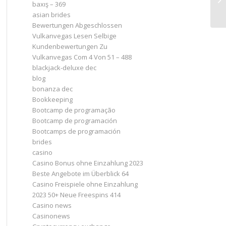
baxış – 369
asian brides
Bewertungen Abgeschlossen
Vulkanvegas Lesen Selbige
Kundenbewertungen Zu
Vulkanvegas Com 4 Von 51 – 488
blackjack-deluxe dec
blog
bonanza dec
Bookkeeping
Bootcamp de programação
Bootcamp de programación
Bootcamps de programación
brides
casino
Casino Bonus ohne Einzahlung 2023 ️
Beste Angebote im Überblick 64
Casino Freispiele ohne Einzahlung
2023 50+ Neue Freespins 414
Casino news
Casinonews