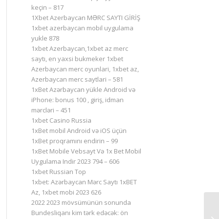
keçin – 817
1Xbet Azerbaycan MƏRC SAYTI GİRİŞ
1xbet azerbaycan mobil uygulama
yukle 878
1xbet Azerbaycan,1xbet az merc
saytı, en yaxsi bukmeker 1xbet
Azerbaycan merc oyunlari, 1xbet az,
Azerbaycan merc saytlari – 581
1xBet Azərbaycan yükle Android və
iPhone: bonus 100 , giriş, idman
mərcləri – 451
1xbet Casino Russia
1xBet mobil Android və iOS üçün
1xBet proqramını endirin – 99
1xBet Mobile Vebsayt Və 1x Bet Mobil
Uygulama Indir 2023 794 – 606
1xbet Russian Top
1xbet: Azərbaycan Mərc Saytı 1xBET
Az, 1xbet mobi 2023 626
2022 2023 mövsümünün sonunda
Bundesliqanı kim tərk edəcək: ön