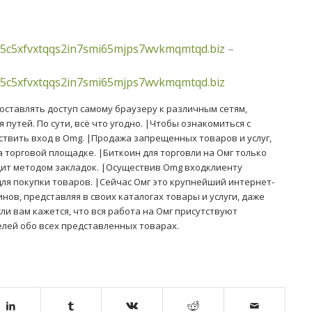
5c5xfvxtqqs2in7smi65mjps7wvkmqmtqd.biz
–
5c5xfvxtqqs2in7smi65mjps7wvkmqmtqd.biz
оставлять доступ самому браузеру к различным сетям,
утей. По сути, всё что угодно. |Чтобы ознакомиться с
твить вход в Omg. |Продажа запрещенных товаров и услуг,
торговой площадке. |Биткоин для торговли на Омг только
одит методом закладок. |Осуществив Omg входклиенту
ля покупки товаров. |Сейчас Омг это крупнейший интернет-
инов, представляя в своих каталогах товары и услуги, даже
сли вам кажется, что вся работа на Омг присутствуют
ей обо всех представленных товарах.