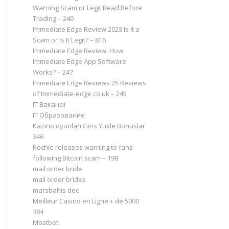
Warning Scam or Legit Read Before
Trading – 240
Immediate Edge Review 2023 Is It a
Scam or Is It Legit? – 816
Immediate Edge Review: How
Immediate Edge App Software
Works? – 247
Immediate Edge Reviews 25 Reviews
of Immediate-edge co.uk – 245
IT Вакансії
IT Образование
Kazino oyunları Giris Yukle Bonuslar
346
Kochie releases warning to fans
following Bitcoin scam – 198
mail order bride
mail order brides
marsbahis dec
Meilleur Casino en Ligne + de 5000
384
Mostbet