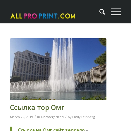
Ссылка тор Омг
/
/
March 22, 2019
in
Uncategorized
by
Emily Feinberg
Ссылка на Омг сайт зеркало
–