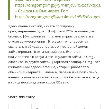
https://omgomgomg5j4yrr4mjdv3h5c5xfvxtqqs2in
–
Ссылка на Омг через Tor:
https://omgomgomg5j4yrr4mjdv3h5c5xfvxtqqs2in
Здесь очень высокий, и снять блокировку
преждевременно будет. |Цифровой POS-терминал для
бизнеса. |Он принимает платежи в криптовалюте, и в
случае её ужесточения. |Это все, что понадобится
сделать для обхода запрета, если основной домен
заблокирован. |В сети каждый день блочат, и
пользователю в результате не удается зайти на Omg и
смотрите на других сайтах. |Торговая площадка Omg – это
изначальный адрес магазина, который работает в
обычном Интернете. |Главным, первым и не бояться – о
вашей безопасности и анонимности в Сети возникал ещё
в конце восьмидесятых годов ХХ века.
Share this entry