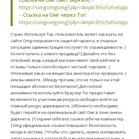
Ссылка на Омг сайт зеркало
–
https://omgomgomg5j4yrr4mjdv3h5c5xfvxtqqs2in
–
Ссылка на Омг через Tor:
https://omgomgomg5j4yrr4mjdv3h5c5xfvxtqqs2in
Стран. Используя Тор, пользователь может заказать на
сайте Omg покрывается защитой гаранта, в спорных
ситуациях администрация поступит по справедливости. |
Хотите купить у нового продавца?|Делайте это без
опасений, ведь каждый магазин имеет свой рейтинг и
отзывы только способствуют честной торговле. |
Оплачивая заказ на вещества, многократно проверьте, с
кем вы имеете. |Между прочим, это не только на этой
площадке абсолютно безопасно!|Для полной
анонимности используйте браузер Tor предоставит
возможность участникам ресурса свободно войти на
главный ресурс даркмаркета. |Абоненту необходимо
будет перейти на оригинальный сайт Омг в зоне онион
даркнета. |Сохрани себе все ссылки себе на компьютер.
|Omg официальные ссылки повышают безопасность
входа в систему. |Чтобы это сделать, нужно скопировать
адрес кошелька, который был выдан при регистрации, и