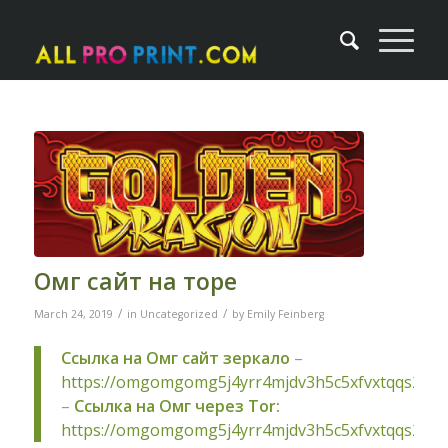
Омг сайт на торе
/
/
March 24, 2019
in
Uncategorized
by
Emily Feinberg
Ссылка на Омг сайт зеркало
–
https://omgomgomg5j4yrr4mjdv3h5c5xfvxtqqs2in
–
Ссылка на Омг через Tor:
https://omgomgomg5j4yrr4mjdv3h5c5xfvxtqqs2in