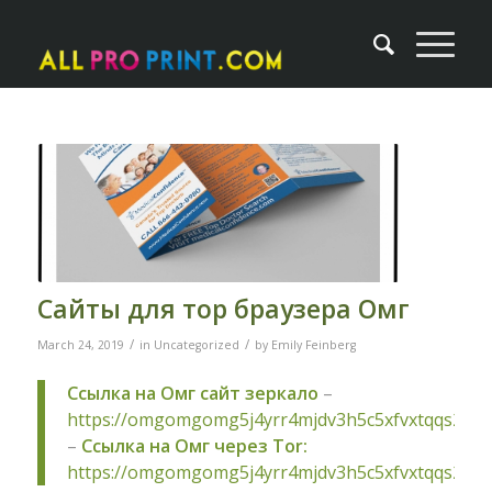
Сайты для тор браузера Омг
/
/
March 24, 2019
in
Uncategorized
by
Emily Feinberg
Ссылка на Омг сайт зеркало
–
https://omgomgomg5j4yrr4mjdv3h5c5xfvxtqqs2in
–
Ссылка на Омг через Tor:
https://omgomgomg5j4yrr4mjdv3h5c5xfvxtqqs2in