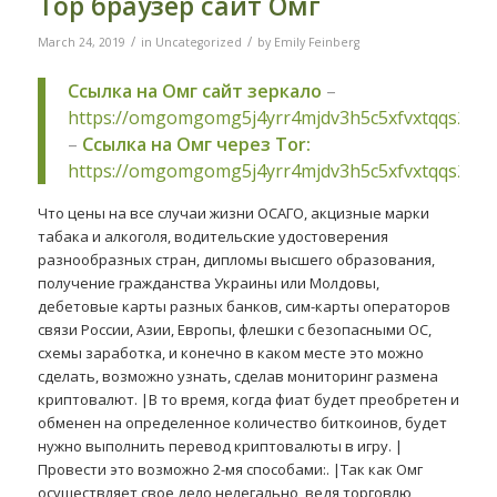
Тор браузер сайт Омг
/
/
March 24, 2019
in
Uncategorized
by
Emily Feinberg
Ссылка на Омг сайт зеркало
–
https://omgomgomg5j4yrr4mjdv3h5c5xfvxtqqs2in
–
Ссылка на Омг через Tor:
https://omgomgomg5j4yrr4mjdv3h5c5xfvxtqqs2in
Что цены на все случаи жизни ОСАГО, акцизные марки
табака и алкоголя, водительские удостоверения
разнообразных стран, дипломы высшего образования,
получение гражданства Украины или Молдовы,
дебетовые карты разных банков, сим-карты операторов
связи России, Азии, Европы, флешки с безопасными ОС,
схемы заработка, и конечно в каком месте это можно
сделать, возможно узнать, сделав мониторинг размена
криптовалют. |В то время, когда фиат будет преобретен и
обменен на определенное количество биткоинов, будет
нужно выполнить перевод криптовалюты в игру. |
Провести это возможно 2-мя способами:. |Так как Омг
осуществляет свое дело нелегально, ведя торговлю